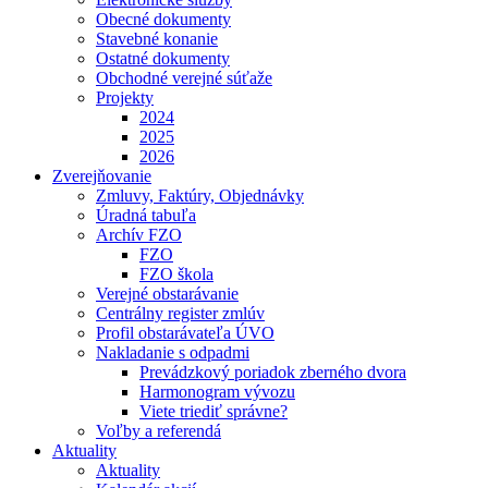
Obecné dokumenty
Stavebné konanie
Ostatné dokumenty
Obchodné verejné súťaže
Projekty
2024
2025
2026
Zverejňovanie
Zmluvy, Faktúry, Objednávky
Úradná tabuľa
Archív FZO
FZO
FZO škola
Verejné obstarávanie
Centrálny register zmlúv
Profil obstarávateľa ÚVO
Nakladanie s odpadmi
Prevádzkový poriadok zberného dvora
Harmonogram vývozu
Viete triediť správne?
Voľby a referendá
Aktuality
Aktuality