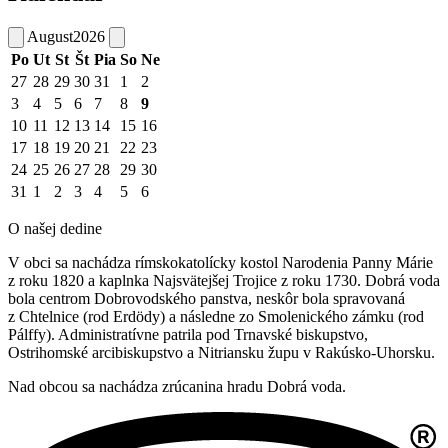
August
2026
Po
Ut
St
Št
Pia
So
Ne
27
28
29
30
31
1
2
3
4
5
6
7
8
9
10
11
12
13
14
15
16
17
18
19
20
21
22
23
24
25
26
27
28
29
30
31
1
2
3
4
5
6
O našej dedine
V obci sa nachádza rímskokatolícky kostol Narodenia Panny Márie
z roku 1820 a kaplnka Najsvätejšej Trojice z roku 1730. Dobrá voda
bola centrom Dobrovodského panstva, neskôr bola spravovaná
z Chtelnice (rod Erdödy) a následne zo Smolenického zámku (rod
Pálffy). Administratívne patrila pod Trnavské biskupstvo,
Ostrihomské arcibiskupstvo a Nitriansku župu v Rakúsko-Uhorsku.
Nad obcou sa nachádza zrúcanina hradu Dobrá voda.