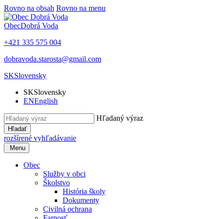
Rovno na obsah
Rovno na menu
Obec
Dobrá Voda
+421 335 575 004
dobravoda.starosta@gmail.com
SK
Slovensky
SK
Slovensky
EN
English
Hľadaný výraz
Hľadať
rozšírené vyhľadávanie
Menu
Obec
Služby v obci
Školstvo
História školy
Dokumenty
Civilná ochrana
Farnosť