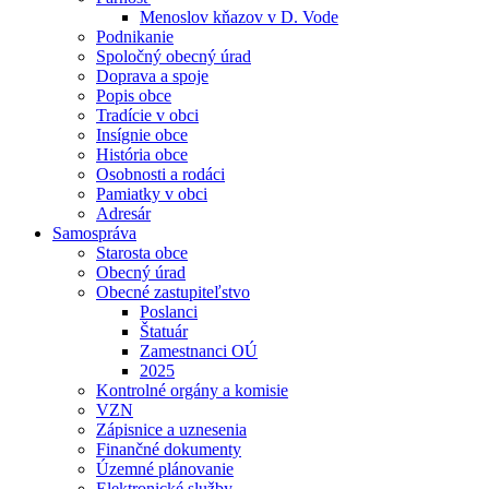
Menoslov kňazov v D. Vode
Podnikanie
Spoločný obecný úrad
Doprava a spoje
Popis obce
Tradície v obci
Insígnie obce
História obce
Osobnosti a rodáci
Pamiatky v obci
Adresár
Samospráva
Starosta obce
Obecný úrad
Obecné zastupiteľstvo
Poslanci
Štatuár
Zamestnanci OÚ
2025
Kontrolné orgány a komisie
VZN
Zápisnice a uznesenia
Finančné dokumenty
Územné plánovanie
Elektronické služby