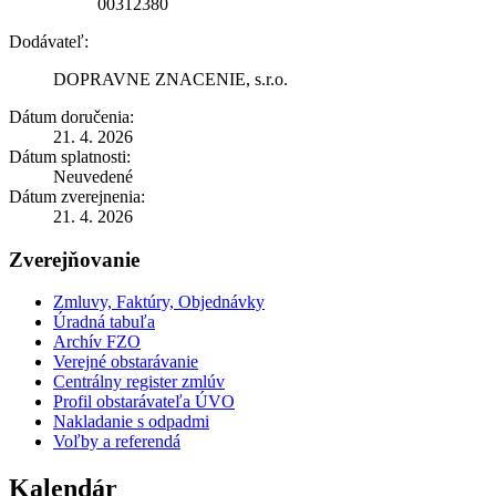
00312380
Dodávateľ:
DOPRAVNE ZNACENIE, s.r.o.
Dátum doručenia:
21. 4. 2026
Dátum splatnosti:
Neuvedené
Dátum zverejnenia:
21. 4. 2026
Zverejňovanie
Zmluvy, Faktúry, Objednávky
Úradná tabuľa
Archív FZO
Verejné obstarávanie
Centrálny register zmlúv
Profil obstarávateľa ÚVO
Nakladanie s odpadmi
Voľby a referendá
Kalendár