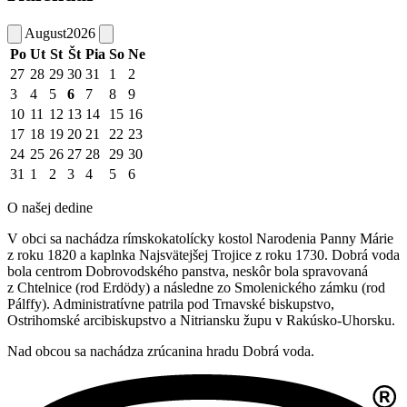
August
2026
Po
Ut
St
Št
Pia
So
Ne
27
28
29
30
31
1
2
3
4
5
6
7
8
9
10
11
12
13
14
15
16
17
18
19
20
21
22
23
24
25
26
27
28
29
30
31
1
2
3
4
5
6
O našej dedine
V obci sa nachádza rímskokatolícky kostol Narodenia Panny Márie
z roku 1820 a kaplnka Najsvätejšej Trojice z roku 1730. Dobrá voda
bola centrom Dobrovodského panstva, neskôr bola spravovaná
z Chtelnice (rod Erdödy) a následne zo Smolenického zámku (rod
Pálffy). Administratívne patrila pod Trnavské biskupstvo,
Ostrihomské arcibiskupstvo a Nitriansku župu v Rakúsko-Uhorsku.
Nad obcou sa nachádza zrúcanina hradu Dobrá voda.