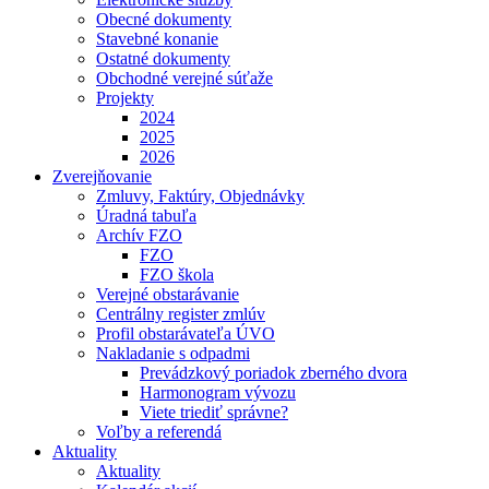
Obecné dokumenty
Stavebné konanie
Ostatné dokumenty
Obchodné verejné súťaže
Projekty
2024
2025
2026
Zverejňovanie
Zmluvy, Faktúry, Objednávky
Úradná tabuľa
Archív FZO
FZO
FZO škola
Verejné obstarávanie
Centrálny register zmlúv
Profil obstarávateľa ÚVO
Nakladanie s odpadmi
Prevádzkový poriadok zberného dvora
Harmonogram vývozu
Viete triediť správne?
Voľby a referendá
Aktuality
Aktuality