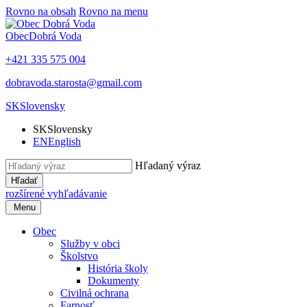
Rovno na obsah
Rovno na menu
Obec
Dobrá Voda
+421 335 575 004
dobravoda.starosta@gmail.com
SK
Slovensky
SK
Slovensky
EN
English
Hľadaný výraz
Hľadať
rozšírené vyhľadávanie
Menu
Obec
Služby v obci
Školstvo
História školy
Dokumenty
Civilná ochrana
Farnosť