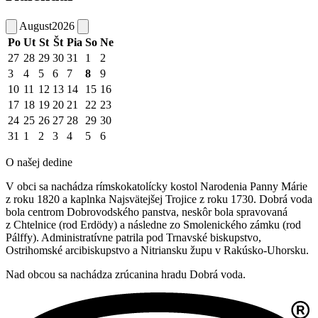
August
2026
Po
Ut
St
Št
Pia
So
Ne
27
28
29
30
31
1
2
3
4
5
6
7
8
9
10
11
12
13
14
15
16
17
18
19
20
21
22
23
24
25
26
27
28
29
30
31
1
2
3
4
5
6
O našej dedine
V obci sa nachádza rímskokatolícky kostol Narodenia Panny Márie
z roku 1820 a kaplnka Najsvätejšej Trojice z roku 1730. Dobrá voda
bola centrom Dobrovodského panstva, neskôr bola spravovaná
z Chtelnice (rod Erdödy) a následne zo Smolenického zámku (rod
Pálffy). Administratívne patrila pod Trnavské biskupstvo,
Ostrihomské arcibiskupstvo a Nitriansku župu v Rakúsko-Uhorsku.
Nad obcou sa nachádza zrúcanina hradu Dobrá voda.