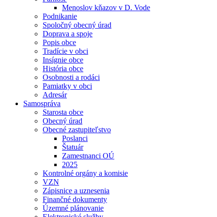
Menoslov kňazov v D. Vode
Podnikanie
Spoločný obecný úrad
Doprava a spoje
Popis obce
Tradície v obci
Insígnie obce
História obce
Osobnosti a rodáci
Pamiatky v obci
Adresár
Samospráva
Starosta obce
Obecný úrad
Obecné zastupiteľstvo
Poslanci
Štatuár
Zamestnanci OÚ
2025
Kontrolné orgány a komisie
VZN
Zápisnice a uznesenia
Finančné dokumenty
Územné plánovanie
Elektronické služby