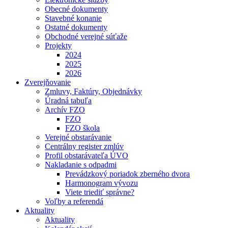
Obecné dokumenty
Stavebné konanie
Ostatné dokumenty
Obchodné verejné súťaže
Projekty
2024
2025
2026
Zverejňovanie
Zmluvy, Faktúry, Objednávky
Úradná tabuľa
Archív FZO
FZO
FZO škola
Verejné obstarávanie
Centrálny register zmlúv
Profil obstarávateľa ÚVO
Nakladanie s odpadmi
Prevádzkový poriadok zberného dvora
Harmonogram vývozu
Viete triediť správne?
Voľby a referendá
Aktuality
Aktuality