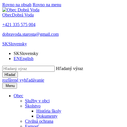
Rovno na obsah
Rovno na menu
Obec
Dobrá Voda
+421 335 575 004
dobravoda.starosta@gmail.com
SK
Slovensky
SK
Slovensky
EN
English
Hľadaný výraz
Hľadať
rozšírené vyhľadávanie
Menu
Obec
Služby v obci
Školstvo
História školy
Dokumenty
Civilná ochrana
Farnosť