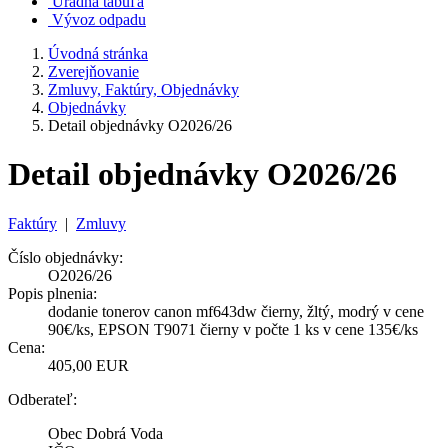
Úradná tabuľa
Vývoz odpadu
Úvodná stránka
Zverejňovanie
Zmluvy, Faktúry, Objednávky
Objednávky
Detail objednávky O2026/26
Detail objednávky O2026/26
Faktúry
|
Zmluvy
Číslo objednávky:
O2026/26
Popis plnenia:
dodanie tonerov canon mf643dw čierny, žltý, modrý v cene
90€/ks, EPSON T9071 čierny v počte 1 ks v cene 135€/ks
Cena:
405,00 EUR
Odberateľ:
Obec Dobrá Voda