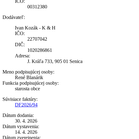
IČO:
00312380
Dodávateľ:
Ivan Kozák - K & H
IČO:
22707042
DIČ:
1020286861
Adresa:
J. Kráľa 733, 905 01 Senica
Meno podpisujúcej osoby:
René Blanárik
Funkcia podpisujúcej osoby:
starosta obce
Súvisiace faktúry:
DF2026/94
Dátum dodania:
30. 4. 2026
Dátum vystavenia:
14. 4. 2026
Dátum zverejnenia: