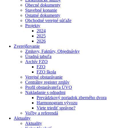
Obecné dokumenty
Stavebné konanie
Ostatné dokumenty
Obchodné verejné súťaže
Projekty
2024
2025
2026
Zverejňovanie
Zmluvy, Faktúry, Objednávky
Úradná tabuľa
Archív FZO
FZO
FZO škola
Verejné obstarávanie
Centrálny register zmlúv
Profil obstarávateľa ÚVO
Nakladanie s odpadmi
Prevádzkový poriadok zberného dvora
Harmonogram vývozu
Viete triediť správne?
Voľby a referendá
Aktuality
Aktuality