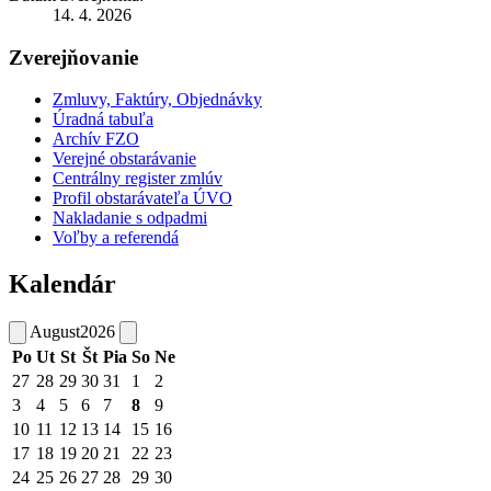
14. 4. 2026
Zverejňovanie
Zmluvy, Faktúry, Objednávky
Úradná tabuľa
Archív FZO
Verejné obstarávanie
Centrálny register zmlúv
Profil obstarávateľa ÚVO
Nakladanie s odpadmi
Voľby a referendá
Kalendár
August
2026
Po
Ut
St
Št
Pia
So
Ne
27
28
29
30
31
1
2
3
4
5
6
7
8
9
10
11
12
13
14
15
16
17
18
19
20
21
22
23
24
25
26
27
28
29
30