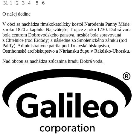
31
1
2
3
4
5
6
O našej dedine
V obci sa nachádza rímskokatolícky kostol Narodenia Panny Márie
z roku 1820 a kaplnka Najsvätejšej Trojice z roku 1730. Dobrá voda
bola centrom Dobrovodského panstva, neskôr bola spravovaná
z Chtelnice (rod Erdödy) a následne zo Smolenického zámku (rod
Pálffy). Administratívne patrila pod Trnavské biskupstvo,
Ostrihomské arcibiskupstvo a Nitriansku župu v Rakúsko-Uhorsku.
Nad obcou sa nachádza zrúcanina hradu Dobrá voda.