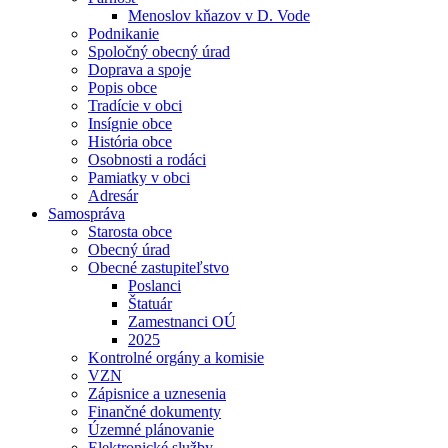
Menoslov kňazov v D. Vode
Podnikanie
Spoločný obecný úrad
Doprava a spoje
Popis obce
Tradície v obci
Insígnie obce
História obce
Osobnosti a rodáci
Pamiatky v obci
Adresár
Samospráva
Starosta obce
Obecný úrad
Obecné zastupiteľstvo
Poslanci
Štatuár
Zamestnanci OÚ
2025
Kontrolné orgány a komisie
VZN
Zápisnice a uznesenia
Finančné dokumenty
Územné plánovanie
Elektronické služby