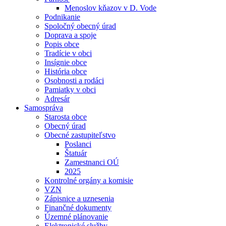
Menoslov kňazov v D. Vode
Podnikanie
Spoločný obecný úrad
Doprava a spoje
Popis obce
Tradície v obci
Insígnie obce
História obce
Osobnosti a rodáci
Pamiatky v obci
Adresár
Samospráva
Starosta obce
Obecný úrad
Obecné zastupiteľstvo
Poslanci
Štatuár
Zamestnanci OÚ
2025
Kontrolné orgány a komisie
VZN
Zápisnice a uznesenia
Finančné dokumenty
Územné plánovanie
Elektronické služby