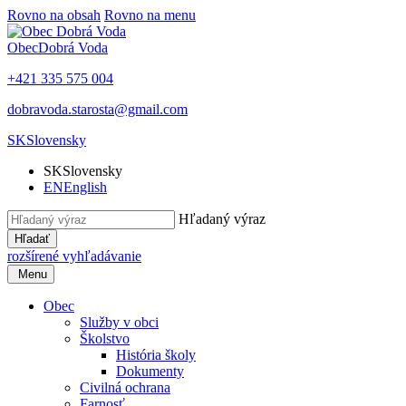
Rovno na obsah
Rovno na menu
Obec
Dobrá Voda
+421 335 575 004
dobravoda.starosta@gmail.com
SK
Slovensky
SK
Slovensky
EN
English
Hľadaný výraz
Hľadať
rozšírené vyhľadávanie
Menu
Obec
Služby v obci
Školstvo
História školy
Dokumenty
Civilná ochrana
Farnosť