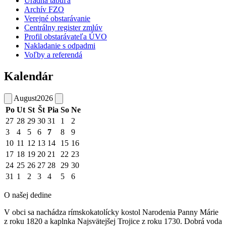
Úradná tabuľa
Archív FZO
Verejné obstarávanie
Centrálny register zmlúv
Profil obstarávateľa ÚVO
Nakladanie s odpadmi
Voľby a referendá
Kalendár
August
2026
Po
Ut
St
Št
Pia
So
Ne
27
28
29
30
31
1
2
3
4
5
6
7
8
9
10
11
12
13
14
15
16
17
18
19
20
21
22
23
24
25
26
27
28
29
30
31
1
2
3
4
5
6
O našej dedine
V obci sa nachádza rímskokatolícky kostol Narodenia Panny Márie
z roku 1820 a kaplnka Najsvätejšej Trojice z roku 1730. Dobrá voda