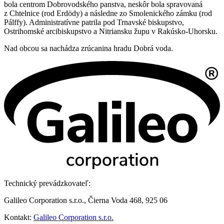
bola centrom Dobrovodského panstva, neskôr bola spravovaná
z Chtelnice (rod Erdödy) a následne zo Smolenického zámku (rod
Pálffy). Administratívne patrila pod Trnavské biskupstvo,
Ostrihomské arcibiskupstvo a Nitriansku župu v Rakúsko-Uhorsku.
Nad obcou sa nachádza zrúcanina hradu Dobrá voda.
Technický prevádzkovateľ:
Galileo Corporation s.r.o., Čierna Voda 468, 925 06
Kontakt:
Galileo Corporation s.r.o.