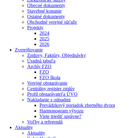
Obecné dokumenty
Stavebné konanie
Ostatné dokumenty
Obchodné verejné súťaže
Projekty
2024
2025
2026
Zverejňovanie
Zmluvy, Faktúry, Objednávky
Úradná tabuľa
Archív FZO
FZO
FZO škola
Verejné obstarávanie
Centrálny register zmlúv
Profil obstarávateľa ÚVO
Nakladanie s odpadmi
Prevádzkový poriadok zberného dvora
Harmonogram vývozu
Viete triediť správne?
Voľby a referendá
Aktuality
Aktuality