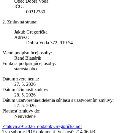
Obec Dobrá Voda
IČO:
00312380
2. Zmluvná strana:
Jakub Gregorička
Adresa:
Dobrá Voda 372, 919 54
Meno podpisujúcej osoby:
René Blanárik
Funkcia podpisujúcej osoby:
starosta obce
Dátum zverejnenia:
27. 5. 2026
Dátum účinnosti zmluvy:
28. 5. 2026
Dátum uzatvorenia/udelenia súhlasu s uzatvorením zmluvy:
27. 5. 2026
Platnosť zmluvy do:
Neuvedené
Zmluva 29_2026_dodatok Gregorička.pdf
Typ súboru: PDF dokument, Veľkosť: 214,06 kB