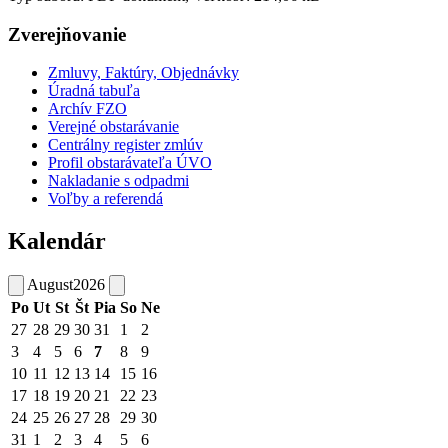
Zverejňovanie
Zmluvy, Faktúry, Objednávky
Úradná tabuľa
Archív FZO
Verejné obstarávanie
Centrálny register zmlúv
Profil obstarávateľa ÚVO
Nakladanie s odpadmi
Voľby a referendá
Kalendár
August
2026
Po
Ut
St
Št
Pia
So
Ne
27
28
29
30
31
1
2
3
4
5
6
7
8
9
10
11
12
13
14
15
16
17
18
19
20
21
22
23
24
25
26
27
28
29
30
31
1
2
3
4
5
6