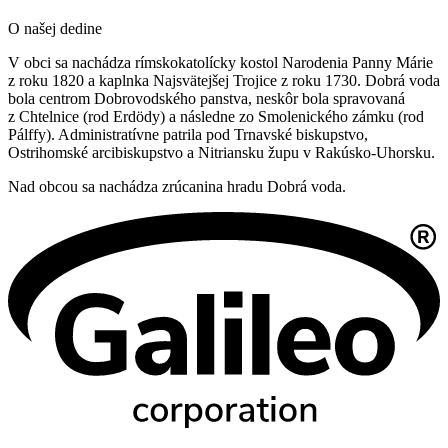
O našej dedine
V obci sa nachádza rímskokatolícky kostol Narodenia Panny Márie
z roku 1820 a kaplnka Najsvätejšej Trojice z roku 1730. Dobrá voda
bola centrom Dobrovodského panstva, neskôr bola spravovaná
z Chtelnice (rod Erdödy) a následne zo Smolenického zámku (rod
Pálffy). Administratívne patrila pod Trnavské biskupstvo,
Ostrihomské arcibiskupstvo a Nitriansku župu v Rakúsko-Uhorsku.
Nad obcou sa nachádza zrúcanina hradu Dobrá voda.