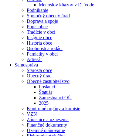
Menoslov kňazov v D. Vode
Podnikanie
Spoločný obecný úrad
Doprava a spoje
Popis obce
Tradície v obci
Insígnie obce
História obce
Osobnosti a rodáci
Pamiatky v obci
Adresár
Samospráva
Starosta obce
Obecný úrad
Obecné zastupiteľstvo
Poslanci
Štatuár
Zamestnanci OÚ
2025
Kontrolné orgány a komisie
VZN
Zápisnice a uznesenia
Finančné dokumenty
Územné plánovanie
Elektronické služby