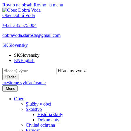
Rovno na obsah
Rovno na menu
Obec
Dobrá Voda
+421 335 575 004
dobravoda.starosta@gmail.com
SK
Slovensky
SK
Slovensky
EN
English
Hľadaný výraz
Hľadať
rozšírené vyhľadávanie
Menu
Obec
Služby v obci
Školstvo
História školy
Dokumenty
Civilná ochrana
Farnosť