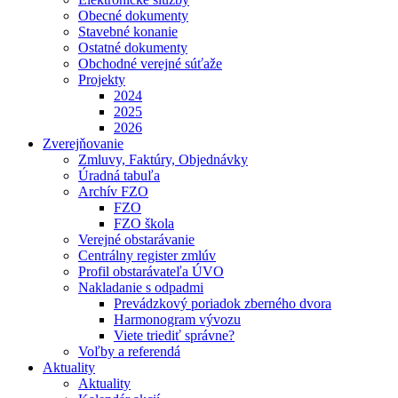
Obecné dokumenty
Stavebné konanie
Ostatné dokumenty
Obchodné verejné súťaže
Projekty
2024
2025
2026
Zverejňovanie
Zmluvy, Faktúry, Objednávky
Úradná tabuľa
Archív FZO
FZO
FZO škola
Verejné obstarávanie
Centrálny register zmlúv
Profil obstarávateľa ÚVO
Nakladanie s odpadmi
Prevádzkový poriadok zberného dvora
Harmonogram vývozu
Viete triediť správne?
Voľby a referendá
Aktuality
Aktuality