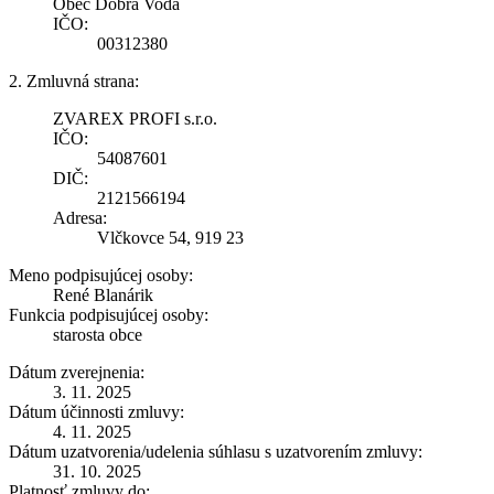
Obec Dobrá Voda
IČO:
00312380
2. Zmluvná strana:
ZVAREX PROFI s.r.o.
IČO:
54087601
DIČ:
2121566194
Adresa:
Vlčkovce 54, 919 23
Meno podpisujúcej osoby:
René Blanárik
Funkcia podpisujúcej osoby:
starosta obce
Dátum zverejnenia:
3. 11. 2025
Dátum účinnosti zmluvy:
4. 11. 2025
Dátum uzatvorenia/udelenia súhlasu s uzatvorením zmluvy:
31. 10. 2025
Platnosť zmluvy do: