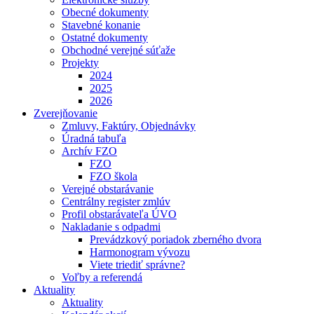
Obecné dokumenty
Stavebné konanie
Ostatné dokumenty
Obchodné verejné súťaže
Projekty
2024
2025
2026
Zverejňovanie
Zmluvy, Faktúry, Objednávky
Úradná tabuľa
Archív FZO
FZO
FZO škola
Verejné obstarávanie
Centrálny register zmlúv
Profil obstarávateľa ÚVO
Nakladanie s odpadmi
Prevádzkový poriadok zberného dvora
Harmonogram vývozu
Viete triediť správne?
Voľby a referendá
Aktuality
Aktuality