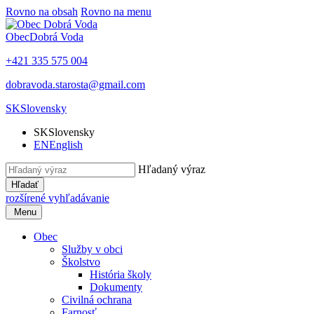
Rovno na obsah
Rovno na menu
Obec
Dobrá Voda
+421 335 575 004
dobravoda.starosta@gmail.com
SK
Slovensky
SK
Slovensky
EN
English
Hľadaný výraz
Hľadať
rozšírené vyhľadávanie
Menu
Obec
Služby v obci
Školstvo
História školy
Dokumenty
Civilná ochrana
Farnosť