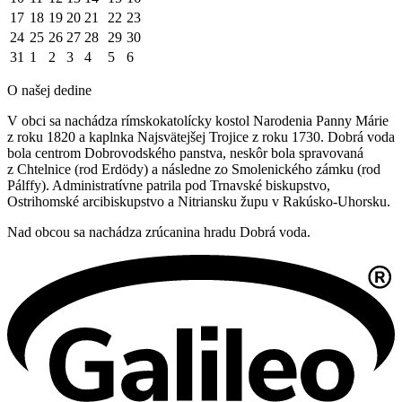
17
18
19
20
21
22
23
24
25
26
27
28
29
30
31
1
2
3
4
5
6
O našej dedine
V obci sa nachádza rímskokatolícky kostol Narodenia Panny Márie
z roku 1820 a kaplnka Najsvätejšej Trojice z roku 1730. Dobrá voda
bola centrom Dobrovodského panstva, neskôr bola spravovaná
z Chtelnice (rod Erdödy) a následne zo Smolenického zámku (rod
Pálffy). Administratívne patrila pod Trnavské biskupstvo,
Ostrihomské arcibiskupstvo a Nitriansku župu v Rakúsko-Uhorsku.
Nad obcou sa nachádza zrúcanina hradu Dobrá voda.