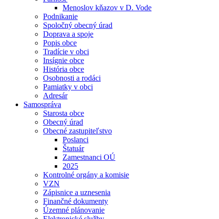
Menoslov kňazov v D. Vode
Podnikanie
Spoločný obecný úrad
Doprava a spoje
Popis obce
Tradície v obci
Insígnie obce
História obce
Osobnosti a rodáci
Pamiatky v obci
Adresár
Samospráva
Starosta obce
Obecný úrad
Obecné zastupiteľstvo
Poslanci
Štatuár
Zamestnanci OÚ
2025
Kontrolné orgány a komisie
VZN
Zápisnice a uznesenia
Finančné dokumenty
Územné plánovanie
Elektronické služby