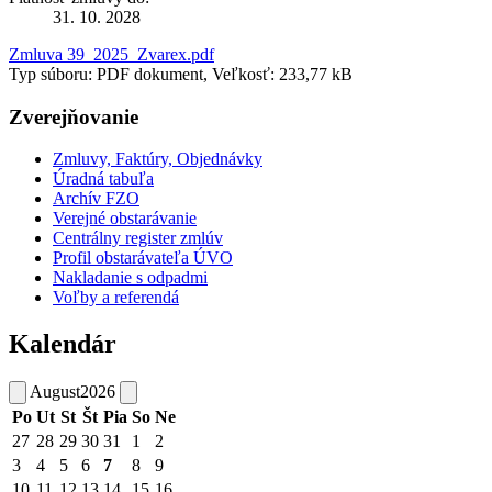
31. 10. 2028
Zmluva 39_2025_Zvarex.pdf
Typ súboru: PDF dokument, Veľkosť: 233,77 kB
Zverejňovanie
Zmluvy, Faktúry, Objednávky
Úradná tabuľa
Archív FZO
Verejné obstarávanie
Centrálny register zmlúv
Profil obstarávateľa ÚVO
Nakladanie s odpadmi
Voľby a referendá
Kalendár
August
2026
Po
Ut
St
Št
Pia
So
Ne
27
28
29
30
31
1
2
3
4
5
6
7
8
9
10
11
12
13
14
15
16