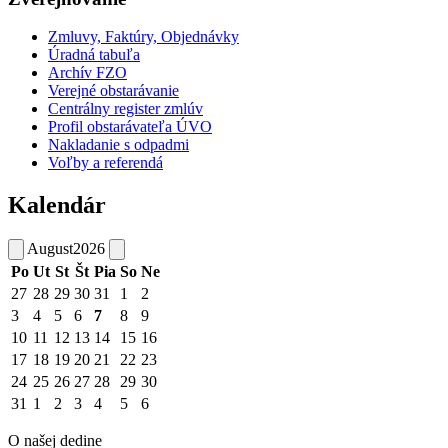
Zmluvy, Faktúry, Objednávky
Úradná tabuľa
Archív FZO
Verejné obstarávanie
Centrálny register zmlúv
Profil obstarávateľa ÚVO
Nakladanie s odpadmi
Voľby a referendá
Kalendár
August
2026
Po
Ut
St
Št
Pia
So
Ne
27
28
29
30
31
1
2
3
4
5
6
7
8
9
10
11
12
13
14
15
16
17
18
19
20
21
22
23
24
25
26
27
28
29
30
31
1
2
3
4
5
6
O našej dedine