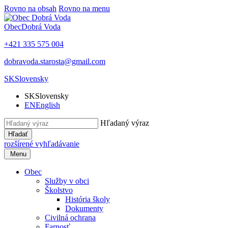
Rovno na obsah
Rovno na menu
Obec
Dobrá Voda
+421 335 575 004
dobravoda.starosta@gmail.com
SK
Slovensky
SK
Slovensky
EN
English
Hľadaný výraz
Hľadať
rozšírené vyhľadávanie
Menu
Obec
Služby v obci
Školstvo
História školy
Dokumenty
Civilná ochrana
Farnosť