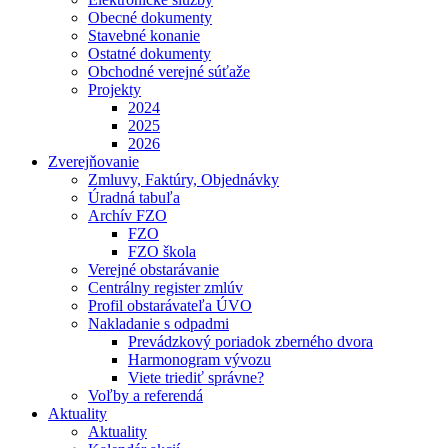
Obecné dokumenty
Stavebné konanie
Ostatné dokumenty
Obchodné verejné súťaže
Projekty
2024
2025
2026
Zverejňovanie
Zmluvy, Faktúry, Objednávky
Úradná tabuľa
Archív FZO
FZO
FZO škola
Verejné obstarávanie
Centrálny register zmlúv
Profil obstarávateľa ÚVO
Nakladanie s odpadmi
Prevádzkový poriadok zberného dvora
Harmonogram vývozu
Viete triediť správne?
Voľby a referendá
Aktuality
Aktuality