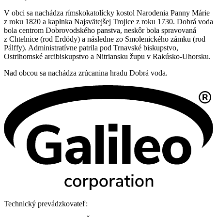
V obci sa nachádza rímskokatolícky kostol Narodenia Panny Márie
z roku 1820 a kaplnka Najsvätejšej Trojice z roku 1730. Dobrá voda
bola centrom Dobrovodského panstva, neskôr bola spravovaná
z Chtelnice (rod Erdödy) a následne zo Smolenického zámku (rod
Pálffy). Administratívne patrila pod Trnavské biskupstvo,
Ostrihomské arcibiskupstvo a Nitriansku župu v Rakúsko-Uhorsku.
Nad obcou sa nachádza zrúcanina hradu Dobrá voda.
Technický prevádzkovateľ: