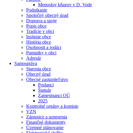
Menoslov kňazov v D. Vode
Podnikanie
Spoločný obecný úrad
Doprava a spoje
Popis obce
Tradície v obci
Insígnie obce
História obce
Osobnosti a rodáci
Pamiatky v obci
Adresár
Samospráva
Starosta obce
Obecný úrad
Obecné zastupiteľstvo
Poslanci
Štatuár
Zamestnanci OÚ
2025
Kontrolné orgány a komisie
VZN
Zápisnice a uznesenia
Finančné dokumenty
Územné plánovanie
Elektronické služby