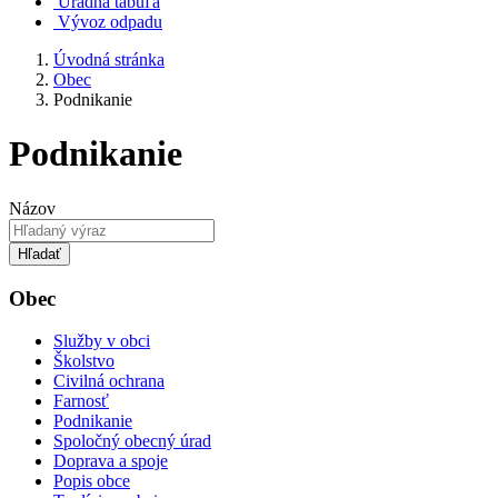
Úradná tabuľa
Vývoz odpadu
Úvodná stránka
Obec
Podnikanie
Podnikanie
Názov
Hľadať
Obec
Služby v obci
Školstvo
Civilná ochrana
Farnosť
Podnikanie
Spoločný obecný úrad
Doprava a spoje
Popis obce