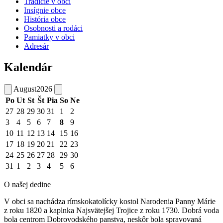
Tradície v obci
Insígnie obce
História obce
Osobnosti a rodáci
Pamiatky v obci
Adresár
Kalendár
August
2026
Po
Ut
St
Št
Pia
So
Ne
27
28
29
30
31
1
2
3
4
5
6
7
8
9
10
11
12
13
14
15
16
17
18
19
20
21
22
23
24
25
26
27
28
29
30
31
1
2
3
4
5
6
O našej dedine
V obci sa nachádza rímskokatolícky kostol Narodenia Panny Márie
z roku 1820 a kaplnka Najsvätejšej Trojice z roku 1730. Dobrá voda
bola centrom Dobrovodského panstva, neskôr bola spravovaná