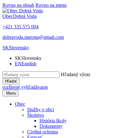
Rovno na obsah
Rovno na menu
Obec
Dobrá Voda
+421 335 575 004
dobravoda.starosta@gmail.com
SK
Slovensky
SK
Slovensky
EN
English
Hľadaný výraz
Hľadať
rozšírené vyhľadávanie
Menu
Obec
Služby v obci
Školstvo
História školy
Dokumenty
Civilná ochrana
Farnosť