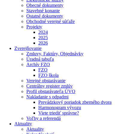
Obecné dokumenty
Stavebné konanie
Ostatné dokumenty
Obchodné verejné súťaže
Projekty
2024
2025
2026
Zverejňovanie
Zmluvy, Faktúry, Objednávky
Úradná tabuľa
Archív FZO
FZO
FZO škola
Verejné obstarávanie
Centrálny register zmlúv
Profil obstarávateľa ÚVO
Nakladanie s odpadmi
Prevádzkový poriadok zberného dvora
Harmonogram vývozu
Viete triediť správne?
Voľby a referendá
Aktuality
Aktuality