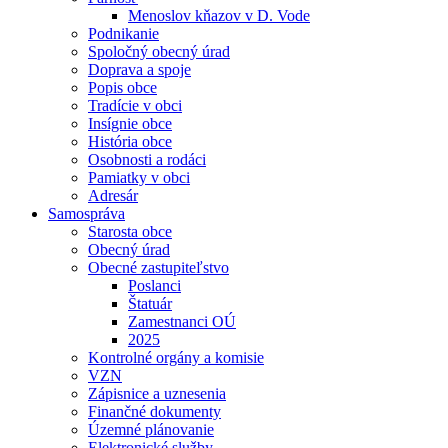
Menoslov kňazov v D. Vode
Podnikanie
Spoločný obecný úrad
Doprava a spoje
Popis obce
Tradície v obci
Insígnie obce
História obce
Osobnosti a rodáci
Pamiatky v obci
Adresár
Samospráva
Starosta obce
Obecný úrad
Obecné zastupiteľstvo
Poslanci
Štatuár
Zamestnanci OÚ
2025
Kontrolné orgány a komisie
VZN
Zápisnice a uznesenia
Finančné dokumenty
Územné plánovanie
Elektronické služby