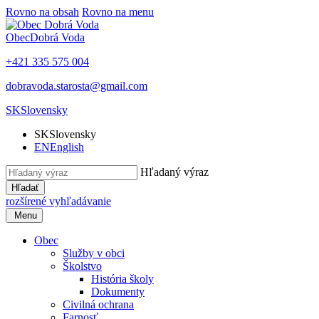
Rovno na obsah
Rovno na menu
Obec
Dobrá Voda
+421 335 575 004
dobravoda.starosta@gmail.com
SK
Slovensky
SK
Slovensky
EN
English
Hľadaný výraz
Hľadať
rozšírené vyhľadávanie
Menu
Obec
Služby v obci
Školstvo
História školy
Dokumenty
Civilná ochrana
Farnosť