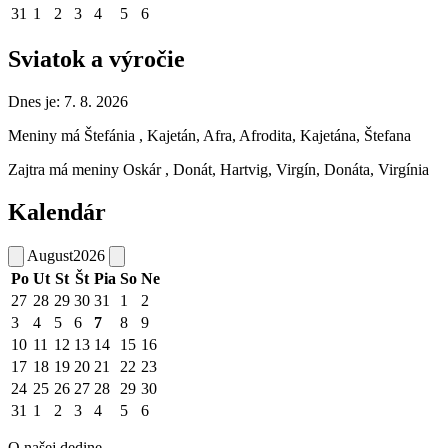
31
1
2
3
4
5
6
Sviatok a výročie
Dnes je:
7. 8. 2026
Meniny má
Štefánia
, Kajetán, Afra, Afrodita, Kajetána, Štefana
Zajtra má meniny
Oskár
, Donát, Hartvig, Virgín, Donáta, Virgínia
Kalendár
August
2026
Po
Ut
St
Št
Pia
So
Ne
27
28
29
30
31
1
2
3
4
5
6
7
8
9
10
11
12
13
14
15
16
17
18
19
20
21
22
23
24
25
26
27
28
29
30
31
1
2
3
4
5
6
O našej dedine