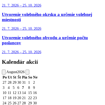
21. 7.
2026
–
25. 10.
2026
Utvorenie volebného okrsku a určenie volebnej
miestnosti
21. 7.
2026
–
25. 10.
2026
Utvorenie volebného obvodu a určenie počtu
poslancov
21. 7.
2026
–
25. 10.
2026
Kalendár akcií
August
2026
Po
Ut
St
Št
Pia
So
Ne
27
28
29
30
31
1
2
3
4
5
6
7
8
9
10
11
12
13
14
15
16
17
18
19
20
21
22
23
24
25
26
27
28
29
30