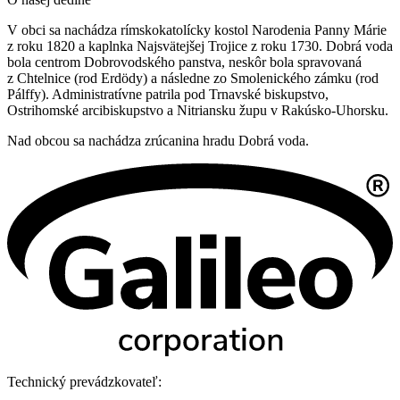
V obci sa nachádza rímskokatolícky kostol Narodenia Panny Márie
z roku 1820 a kaplnka Najsvätejšej Trojice z roku 1730. Dobrá voda
bola centrom Dobrovodského panstva, neskôr bola spravovaná
z Chtelnice (rod Erdödy) a následne zo Smolenického zámku (rod
Pálffy). Administratívne patrila pod Trnavské biskupstvo,
Ostrihomské arcibiskupstvo a Nitriansku župu v Rakúsko-Uhorsku.
Nad obcou sa nachádza zrúcanina hradu Dobrá voda.
Technický prevádzkovateľ: