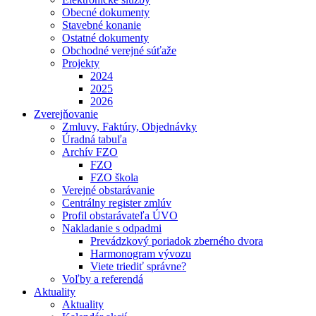
Obecné dokumenty
Stavebné konanie
Ostatné dokumenty
Obchodné verejné súťaže
Projekty
2024
2025
2026
Zverejňovanie
Zmluvy, Faktúry, Objednávky
Úradná tabuľa
Archív FZO
FZO
FZO škola
Verejné obstarávanie
Centrálny register zmlúv
Profil obstarávateľa ÚVO
Nakladanie s odpadmi
Prevádzkový poriadok zberného dvora
Harmonogram vývozu
Viete triediť správne?
Voľby a referendá
Aktuality
Aktuality