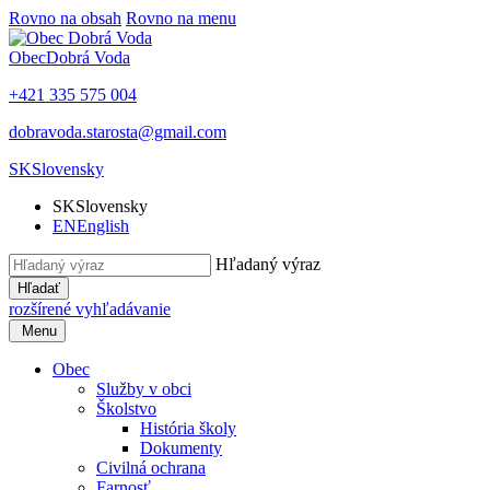
Rovno na obsah
Rovno na menu
Obec
Dobrá Voda
+421 335 575 004
dobravoda.starosta@gmail.com
SK
Slovensky
SK
Slovensky
EN
English
Hľadaný výraz
Hľadať
rozšírené vyhľadávanie
Menu
Obec
Služby v obci
Školstvo
História školy
Dokumenty
Civilná ochrana
Farnosť