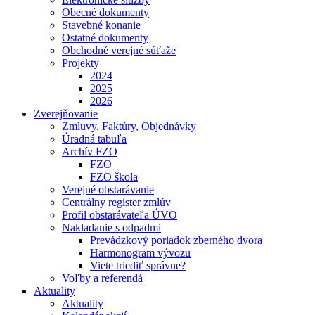
Obecné dokumenty
Stavebné konanie
Ostatné dokumenty
Obchodné verejné súťaže
Projekty
2024
2025
2026
Zverejňovanie
Zmluvy, Faktúry, Objednávky
Úradná tabuľa
Archív FZO
FZO
FZO škola
Verejné obstarávanie
Centrálny register zmlúv
Profil obstarávateľa ÚVO
Nakladanie s odpadmi
Prevádzkový poriadok zberného dvora
Harmonogram vývozu
Viete triediť správne?
Voľby a referendá
Aktuality
Aktuality