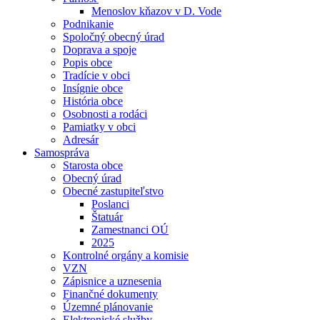
Menoslov kňazov v D. Vode
Podnikanie
Spoločný obecný úrad
Doprava a spoje
Popis obce
Tradície v obci
Insígnie obce
História obce
Osobnosti a rodáci
Pamiatky v obci
Adresár
Samospráva
Starosta obce
Obecný úrad
Obecné zastupiteľstvo
Poslanci
Štatuár
Zamestnanci OÚ
2025
Kontrolné orgány a komisie
VZN
Zápisnice a uznesenia
Finančné dokumenty
Územné plánovanie
Elektronické služby