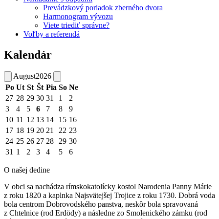
Prevádzkový poriadok zberného dvora
Harmonogram vývozu
Viete triediť správne?
Voľby a referendá
Kalendár
August
2026
Po
Ut
St
Št
Pia
So
Ne
27
28
29
30
31
1
2
3
4
5
6
7
8
9
10
11
12
13
14
15
16
17
18
19
20
21
22
23
24
25
26
27
28
29
30
31
1
2
3
4
5
6
O našej dedine
V obci sa nachádza rímskokatolícky kostol Narodenia Panny Márie
z roku 1820 a kaplnka Najsvätejšej Trojice z roku 1730. Dobrá voda
bola centrom Dobrovodského panstva, neskôr bola spravovaná
z Chtelnice (rod Erdödy) a následne zo Smolenického zámku (rod