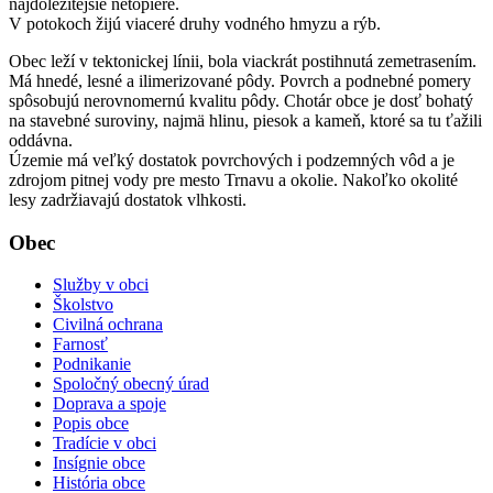
najdôležitejšie netopiere.
V potokoch žijú viaceré druhy vodného hmyzu a rýb.
Obec leží v tektonickej línii, bola viackrát postihnutá zemetrasením.
Má hnedé, lesné a ilimerizované pôdy. Povrch a podnebné pomery
spôsobujú nerovnomernú kvalitu pôdy. Chotár obce je dosť bohatý
na stavebné suroviny, najmä hlinu, piesok a kameň, ktoré sa tu ťažili
oddávna.
Územie má veľký dostatok povrchových i podzemných vôd a je
zdrojom pitnej vody pre mesto Trnavu a okolie. Nakoľko okolité
lesy zadržiavajú dostatok vlhkosti.
Obec
Služby v obci
Školstvo
Civilná ochrana
Farnosť
Podnikanie
Spoločný obecný úrad
Doprava a spoje
Popis obce
Tradície v obci
Insígnie obce
História obce