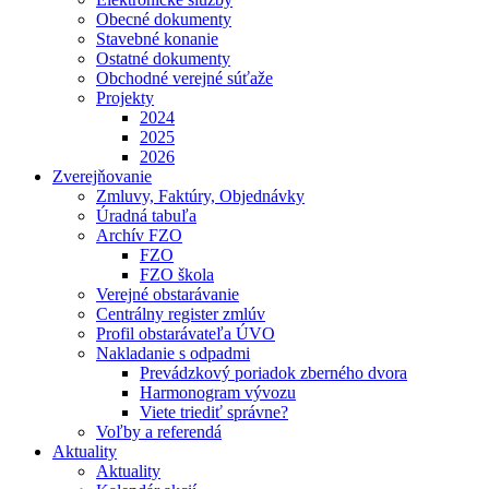
Obecné dokumenty
Stavebné konanie
Ostatné dokumenty
Obchodné verejné súťaže
Projekty
2024
2025
2026
Zverejňovanie
Zmluvy, Faktúry, Objednávky
Úradná tabuľa
Archív FZO
FZO
FZO škola
Verejné obstarávanie
Centrálny register zmlúv
Profil obstarávateľa ÚVO
Nakladanie s odpadmi
Prevádzkový poriadok zberného dvora
Harmonogram vývozu
Viete triediť správne?
Voľby a referendá
Aktuality
Aktuality