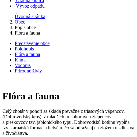
Úradná tabuľa
Vývoz odpadu
Úvodná stránka
Obec
Popis obce
Flóra a fauna
Predstavenie obce
Polohopis
Flóra a fauna
Klíma
Vodopis
Prírodné živly
Flóra a fauna
Celý chotár v pohorí sa skladá prevažne z triasových vápencov,
(Dobrovodský kras), z mladších treťohorných zlepencov
a pieskovcov tzv. jablonického typu. Dobrovodskú kotlinu vypĺňa
tzv. karpatská formácia helvétu, čo sa odráža aj na zložení rastlinstva
a živočíšstva.