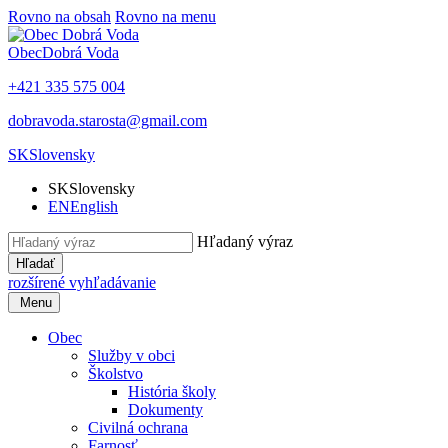
Rovno na obsah
Rovno na menu
Obec
Dobrá Voda
+421 335 575 004
dobravoda.starosta@gmail.com
SK
Slovensky
SK
Slovensky
EN
English
Hľadaný výraz
Hľadať
rozšírené vyhľadávanie
Menu
Obec
Služby v obci
Školstvo
História školy
Dokumenty
Civilná ochrana
Farnosť