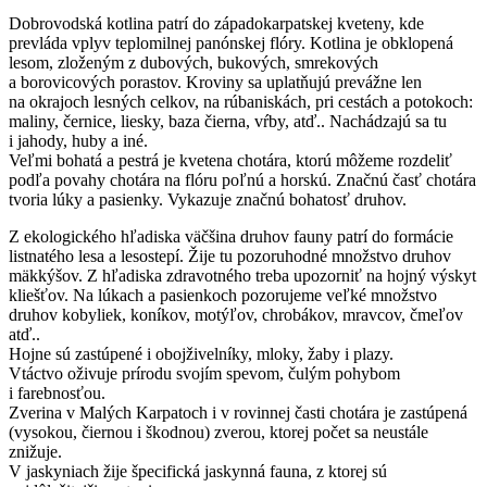
Dobrovodská kotlina patrí do západokarpatskej kveteny, kde
prevláda vplyv teplomilnej panónskej flóry. Kotlina je obklopená
lesom, zloženým z dubových, bukových, smrekových
a borovicových porastov. Kroviny sa uplatňujú prevážne len
na okrajoch lesných celkov, na rúbaniskách, pri cestách a potokoch:
maliny, černice, liesky, baza čierna, vŕby, atď.. Nachádzajú sa tu
i jahody, huby a iné.
Veľmi bohatá a pestrá je kvetena chotára, ktorú môžeme rozdeliť
podľa povahy chotára na flóru poľnú a horskú. Značnú časť chotára
tvoria lúky a pasienky. Vykazuje značnú bohatosť druhov.
Z ekologického hľadiska väčšina druhov fauny patrí do formácie
listnatého lesa a lesostepí. Žije tu pozoruhodné množstvo druhov
mäkkýšov. Z hľadiska zdravotného treba upozorniť na hojný výskyt
kliešťov. Na lúkach a pasienkoch pozorujeme veľké množstvo
druhov kobyliek, koníkov, motýľov, chrobákov, mravcov, čmeľov
atď..
Hojne sú zastúpené i obojživelníky, mloky, žaby i plazy.
Vtáctvo oživuje prírodu svojím spevom, čulým pohybom
i farebnosťou.
Zverina v Malých Karpatoch i v rovinnej časti chotára je zastúpená
(vysokou, čiernou i škodnou) zverou, ktorej počet sa neustále
znižuje.
V jaskyniach žije špecifická jaskynná fauna, z ktorej sú