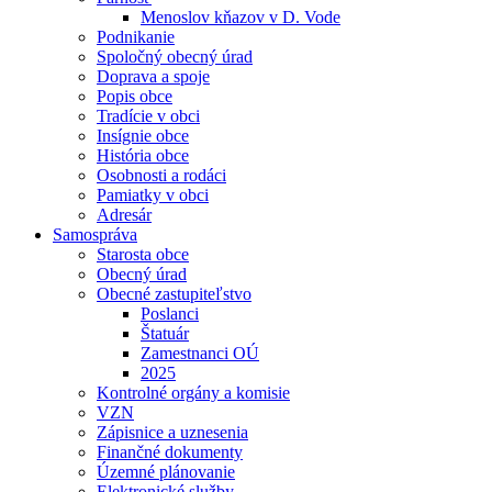
Menoslov kňazov v D. Vode
Podnikanie
Spoločný obecný úrad
Doprava a spoje
Popis obce
Tradície v obci
Insígnie obce
História obce
Osobnosti a rodáci
Pamiatky v obci
Adresár
Samospráva
Starosta obce
Obecný úrad
Obecné zastupiteľstvo
Poslanci
Štatuár
Zamestnanci OÚ
2025
Kontrolné orgány a komisie
VZN
Zápisnice a uznesenia
Finančné dokumenty
Územné plánovanie
Elektronické služby