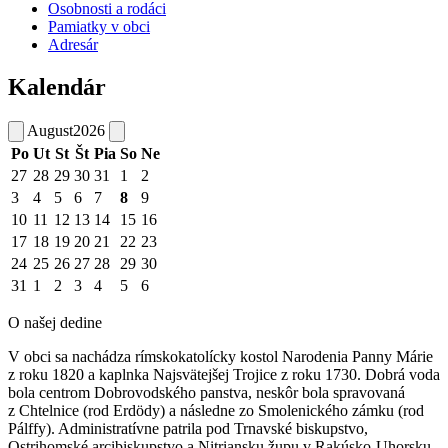
Osobnosti a rodáci
Pamiatky v obci
Adresár
Kalendár
August
2026
Po
Ut
St
Št
Pia
So
Ne
27
28
29
30
31
1
2
3
4
5
6
7
8
9
10
11
12
13
14
15
16
17
18
19
20
21
22
23
24
25
26
27
28
29
30
31
1
2
3
4
5
6
O našej dedine
V obci sa nachádza rímskokatolícky kostol Narodenia Panny Márie
z roku 1820 a kaplnka Najsvätejšej Trojice z roku 1730. Dobrá voda
bola centrom Dobrovodského panstva, neskôr bola spravovaná
z Chtelnice (rod Erdödy) a následne zo Smolenického zámku (rod
Pálffy). Administratívne patrila pod Trnavské biskupstvo,
Ostrihomské arcibiskupstvo a Nitriansku župu v Rakúsko-Uhorsku.