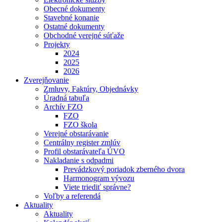
Obecné dokumenty
Stavebné konanie
Ostatné dokumenty
Obchodné verejné súťaže
Projekty
2024
2025
2026
Zverejňovanie
Zmluvy, Faktúry, Objednávky
Úradná tabuľa
Archív FZO
FZO
FZO škola
Verejné obstarávanie
Centrálny register zmlúv
Profil obstarávateľa ÚVO
Nakladanie s odpadmi
Prevádzkový poriadok zberného dvora
Harmonogram vývozu
Viete triediť správne?
Voľby a referendá
Aktuality
Aktuality