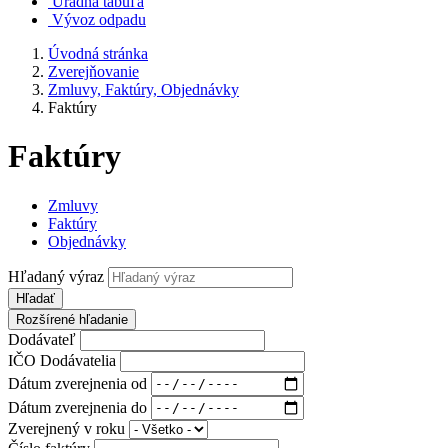
Úradná tabuľa
Vývoz odpadu
Úvodná stránka
Zverejňovanie
Zmluvy, Faktúry, Objednávky
Faktúry
Faktúry
Zmluvy
Faktúry
Objednávky
Hľadaný výraz
Hľadať
Rozšírené hľadanie
Dodávateľ
IČO Dodávatelia
Dátum zverejnenia od
Dátum zverejnenia do
Zverejnený v roku