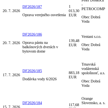
Peter Doskočil
-
1
DF2026/187
PETROCOMP
20. 7. 2026
013,30
Oprava verejného osvetlenia
EUR
Obec Dobrá
Voda
DF2026/186
Ventani s.r.o.
139,48
Oprava pántu na
20. 7. 2026
Obec Dobrá
EUR
balkónových dverách v
Voda
bytovom dome
Trnavská
vodárenská
DF2026/185
883,18
spološnosť, a.s.
17. 7. 2026
EUR
Dodávka vody 6/2026
Obec Dobrá
Voda
Orange
DF2026/184
Slovensko, a. s.
117,68
15. 7. 2026