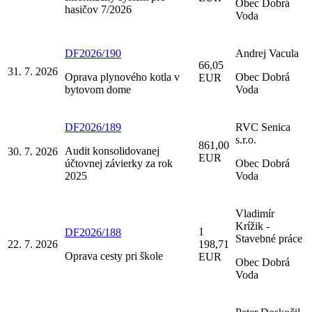
Obec Dobrá
hasičov 7/2026
Voda
DF2026/190
Andrej Vacula
66,05
31. 7. 2026
Oprava plynového kotla v
Obec Dobrá
EUR
bytovom dome
Voda
DF2026/189
RVC Senica
s.r.o.
861,00
Audit konsolidovanej
30. 7. 2026
EUR
účtovnej závierky za rok
Obec Dobrá
2025
Voda
Vladimír
Krížik -
1
DF2026/188
Stavebné práce
22. 7. 2026
198,71
Oprava cesty pri škole
EUR
Obec Dobrá
Voda