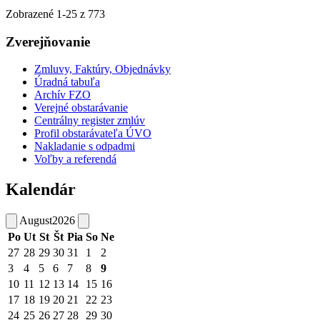
Zobrazené
1
-
25
z 773
Zverejňovanie
Zmluvy, Faktúry, Objednávky
Úradná tabuľa
Archív FZO
Verejné obstarávanie
Centrálny register zmlúv
Profil obstarávateľa ÚVO
Nakladanie s odpadmi
Voľby a referendá
Kalendár
August
2026
Po
Ut
St
Št
Pia
So
Ne
27
28
29
30
31
1
2
3
4
5
6
7
8
9
10
11
12
13
14
15
16
17
18
19
20
21
22
23
24
25
26
27
28
29
30