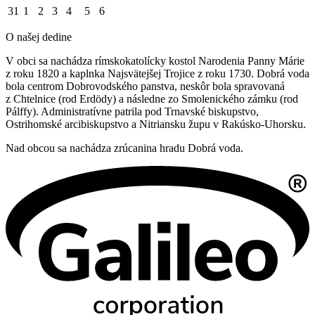
31
1
2
3
4
5
6
O našej dedine
V obci sa nachádza rímskokatolícky kostol Narodenia Panny Márie
z roku 1820 a kaplnka Najsvätejšej Trojice z roku 1730. Dobrá voda
bola centrom Dobrovodského panstva, neskôr bola spravovaná
z Chtelnice (rod Erdödy) a následne zo Smolenického zámku (rod
Pálffy). Administratívne patrila pod Trnavské biskupstvo,
Ostrihomské arcibiskupstvo a Nitriansku župu v Rakúsko-Uhorsku.
Nad obcou sa nachádza zrúcanina hradu Dobrá voda.