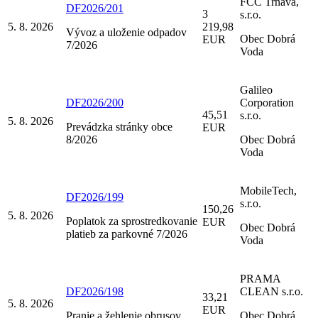
FCC Trnava,
DF2026/201
3
s.r.o.
5. 8. 2026
219,98
Vývoz a uloženie odpadov
Obec Dobrá
EUR
7/2026
Voda
Galileo
DF2026/200
Corporation
45,51
s.r.o.
5. 8. 2026
Prevádzka stránky obce
EUR
8/2026
Obec Dobrá
Voda
MobileTech,
DF2026/199
s.r.o.
150,26
5. 8. 2026
Poplatok za sprostredkovanie
EUR
Obec Dobrá
platieb za parkovné 7/2026
Voda
PRAMA
DF2026/198
CLEAN s.r.o.
33,21
5. 8. 2026
EUR
Pranie a žehlenie obrusov
Obec Dobrá