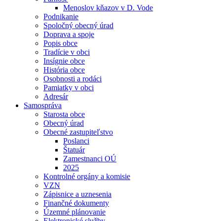
Menoslov kňazov v D. Vode
Podnikanie
Spoločný obecný úrad
Doprava a spoje
Popis obce
Tradície v obci
Insígnie obce
História obce
Osobnosti a rodáci
Pamiatky v obci
Adresár
Samospráva
Starosta obce
Obecný úrad
Obecné zastupiteľstvo
Poslanci
Štatuár
Zamestnanci OÚ
2025
Kontrolné orgány a komisie
VZN
Zápisnice a uznesenia
Finančné dokumenty
Územné plánovanie
Elektronické služby