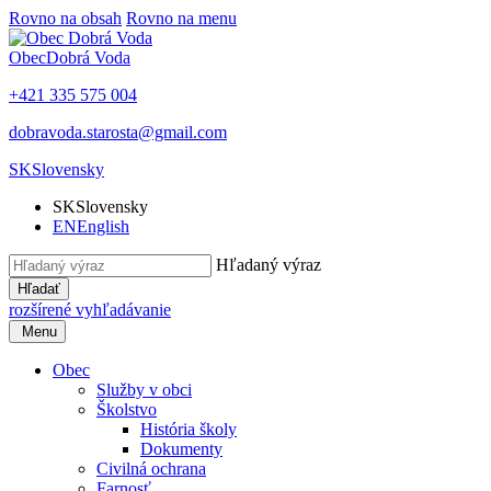
Rovno na obsah
Rovno na menu
Obec
Dobrá Voda
+421 335 575 004
dobravoda.starosta@gmail.com
SK
Slovensky
SK
Slovensky
EN
English
Hľadaný výraz
Hľadať
rozšírené vyhľadávanie
Menu
Obec
Služby v obci
Školstvo
História školy
Dokumenty
Civilná ochrana
Farnosť