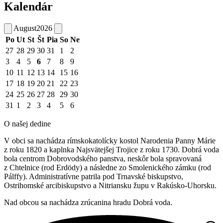
Kalendár
August
2026
Po
Ut
St
Št
Pia
So
Ne
27
28
29
30
31
1
2
3
4
5
6
7
8
9
10
11
12
13
14
15
16
17
18
19
20
21
22
23
24
25
26
27
28
29
30
31
1
2
3
4
5
6
O našej dedine
V obci sa nachádza rímskokatolícky kostol Narodenia Panny Márie
z roku 1820 a kaplnka Najsvätejšej Trojice z roku 1730. Dobrá voda
bola centrom Dobrovodského panstva, neskôr bola spravovaná
z Chtelnice (rod Erdödy) a následne zo Smolenického zámku (rod
Pálffy). Administratívne patrila pod Trnavské biskupstvo,
Ostrihomské arcibiskupstvo a Nitriansku župu v Rakúsko-Uhorsku.
Nad obcou sa nachádza zrúcanina hradu Dobrá voda.