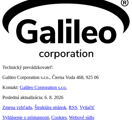
Technický prevádzkovateľ:
Galileo Corporation s.r.o., Čierna Voda 468, 925 06
Kontakt:
Galileo Corporation s.r.o.
Posledná aktualizácia: 6. 8. 2026
Zmena vzhľadu
,
Štruktúra stránok
,
RSS
,
Vytlačiť
Vyhlásenie o prístupnosti
,
Cookies
,
Webové sídlo