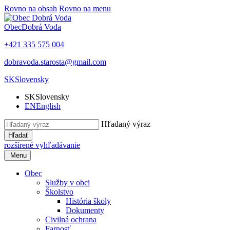
Rovno na obsah
Rovno na menu
Obec
Dobrá Voda
+421 335 575 004
dobravoda.starosta@gmail.com
SK
Slovensky
SK
Slovensky
EN
English
Hľadaný výraz
Hľadať
rozšírené vyhľadávanie
Menu
Obec
Služby v obci
Školstvo
História školy
Dokumenty
Civilná ochrana
Farnosť