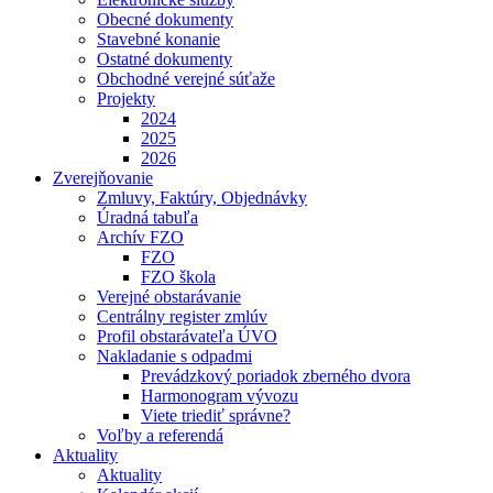
Obecné dokumenty
Stavebné konanie
Ostatné dokumenty
Obchodné verejné súťaže
Projekty
2024
2025
2026
Zverejňovanie
Zmluvy, Faktúry, Objednávky
Úradná tabuľa
Archív FZO
FZO
FZO škola
Verejné obstarávanie
Centrálny register zmlúv
Profil obstarávateľa ÚVO
Nakladanie s odpadmi
Prevádzkový poriadok zberného dvora
Harmonogram vývozu
Viete triediť správne?
Voľby a referendá
Aktuality
Aktuality