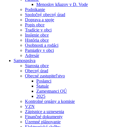
Menoslov kňazov v D. Vode
Podnikanie
Spoločný obecný úrad
Doprava a spoje
Popis obce
Tradície v obci
Insígnie obce
História obce
Osobnosti a rodáci
Pamiatky v obci
Adresár
Samospráva
Starosta obce
Obecný úrad
Obecné zastupiteľstvo
Poslanci
Štatuár
Zamestnanci OÚ
2025
Kontrolné orgány a komisie
VZN
Zápisnice a uznesenia
Finančné dokumenty
Územné plánovanie
Elektronické služby