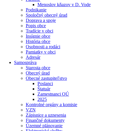
Menoslov kňazov v D. Vode
Podnikanie
Spoločný obecný úrad
Doprava a spoje
Popis obce
Tradície v obci
Insígnie obce
História obce
Osobnosti a rodáci
Pamiatky v obci
Adresár
Samospráva
Starosta obce
Obecný úrad
Obecné zastupiteľstvo
Poslanci
Štatuár
Zamestnanci OÚ
2025
Kontrolné orgány a komisie
VZN
Zápisnice a uznesenia
Finančné dokumenty
Územné plánovanie
Elektronické služby