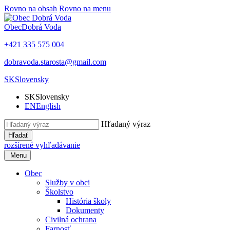
Rovno na obsah
Rovno na menu
Obec
Dobrá Voda
+421 335 575 004
dobravoda.starosta@gmail.com
SK
Slovensky
SK
Slovensky
EN
English
Hľadaný výraz
Hľadať
rozšírené vyhľadávanie
Menu
Obec
Služby v obci
Školstvo
História školy
Dokumenty
Civilná ochrana
Farnosť