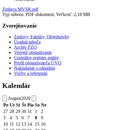
Zmluva MVSR.pdf
Typ súboru: PDF dokument, Veľkosť: 2,18 MB
Zverejňovanie
Zmluvy, Faktúry, Objednávky
Úradná tabuľa
Archív FZO
Verejné obstarávanie
Centrálny register zmlúv
Profil obstarávateľa ÚVO
Nakladanie s odpadmi
Voľby a referendá
Kalendár
August
2026
Po
Ut
St
Št
Pia
So
Ne
27
28
29
30
31
1
2
3
4
5
6
7
8
9
10
11
12
13
14
15
16