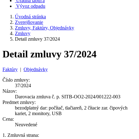
Úradná tabuľa
Vývoz odpadu
Úvodná stránka
Zverejňovanie
Zmluvy, Faktúry, Objednávky
Zmluvy
Detail zmluvy 37/2024
Detail zmluvy 37/2024
Faktúry
|
Objednávky
Číslo zmluvy:
37/2024
Názov:
Darovacia zmluva č. p. SITB-OO2-2024/001222-003
Predmet zmluvy:
bezodplatný dar: počítač, tlačiareň, 2 čítacie zar. čipových
kariet, 2 monitory, USB
Cena:
Neuvedené
1. Zmluvná strana: