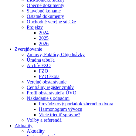
Obecné dokumenty
Stavebné konanie
Ostatné dokumenty
Obchodné verejné súťaže
Projekty
2024
2025
2026
Zverejňovanie
Zmluvy, Faktúry, Objednávky
Úradná tabuľa
Archív FZO
FZO
FZO škola
Verejné obstarávanie
Centrálny register zmlúv
Profil obstarávateľa ÚVO
Nakladanie s odpadmi
Prevádzkový poriadok zberného dvora
Harmonogram vývozu
Viete triediť správne?
Voľby a referendá
Aktuality
Aktuality