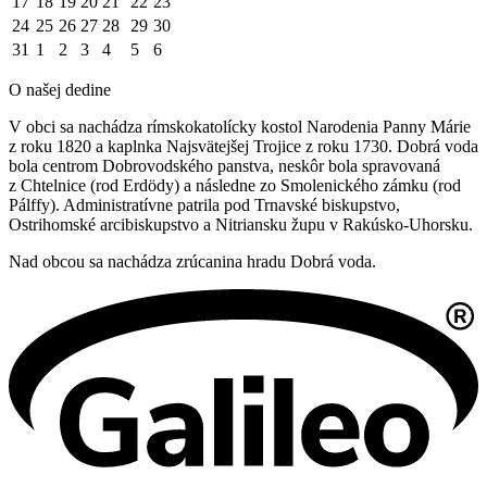
17
18
19
20
21
22
23
24
25
26
27
28
29
30
31
1
2
3
4
5
6
O našej dedine
V obci sa nachádza rímskokatolícky kostol Narodenia Panny Márie
z roku 1820 a kaplnka Najsvätejšej Trojice z roku 1730. Dobrá voda
bola centrom Dobrovodského panstva, neskôr bola spravovaná
z Chtelnice (rod Erdödy) a následne zo Smolenického zámku (rod
Pálffy). Administratívne patrila pod Trnavské biskupstvo,
Ostrihomské arcibiskupstvo a Nitriansku župu v Rakúsko-Uhorsku.
Nad obcou sa nachádza zrúcanina hradu Dobrá voda.