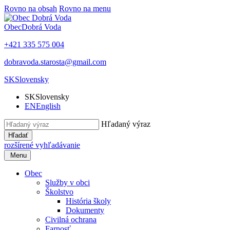
Rovno na obsah
Rovno na menu
Obec
Dobrá Voda
+421 335 575 004
dobravoda.starosta@gmail.com
SK
Slovensky
SK
Slovensky
EN
English
Hľadaný výraz
Hľadať
rozšírené vyhľadávanie
Menu
Obec
Služby v obci
Školstvo
História školy
Dokumenty
Civilná ochrana
Farnosť