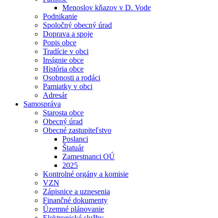
Menoslov kňazov v D. Vode
Podnikanie
Spoločný obecný úrad
Doprava a spoje
Popis obce
Tradície v obci
Insígnie obce
História obce
Osobnosti a rodáci
Pamiatky v obci
Adresár
Samospráva
Starosta obce
Obecný úrad
Obecné zastupiteľstvo
Poslanci
Štatuár
Zamestnanci OÚ
2025
Kontrolné orgány a komisie
VZN
Zápisnice a uznesenia
Finančné dokumenty
Územné plánovanie
Elektronické služby