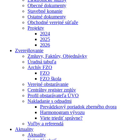
Obecné dokumenty
Stavebné konanie
Ostatné dokumenty
Obchodné verejné súťaže
Projekty
2024
2025
2026
Zverejňovanie
Zmluvy, Faktúry, Objednávky
Úradná tabuľa
Archív FZO
FZO
FZO škola
Verejné obstarávanie
Centrálny register zmlúv
Profil obstarávateľa ÚVO
Nakladanie s odpadmi
Prevádzkový poriadok zberného dvora
Harmonogram vývozu
Viete triediť správne?
Voľby a referendá
Aktuality
Aktuality