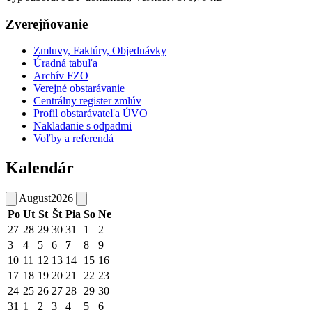
Zverejňovanie
Zmluvy, Faktúry, Objednávky
Úradná tabuľa
Archív FZO
Verejné obstarávanie
Centrálny register zmlúv
Profil obstarávateľa ÚVO
Nakladanie s odpadmi
Voľby a referendá
Kalendár
August
2026
Po
Ut
St
Št
Pia
So
Ne
27
28
29
30
31
1
2
3
4
5
6
7
8
9
10
11
12
13
14
15
16
17
18
19
20
21
22
23
24
25
26
27
28
29
30
31
1
2
3
4
5
6