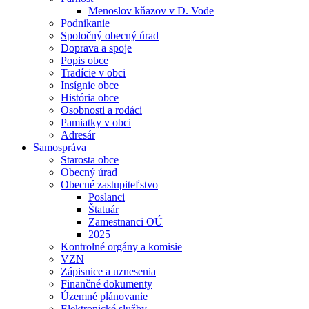
Menoslov kňazov v D. Vode
Podnikanie
Spoločný obecný úrad
Doprava a spoje
Popis obce
Tradície v obci
Insígnie obce
História obce
Osobnosti a rodáci
Pamiatky v obci
Adresár
Samospráva
Starosta obce
Obecný úrad
Obecné zastupiteľstvo
Poslanci
Štatuár
Zamestnanci OÚ
2025
Kontrolné orgány a komisie
VZN
Zápisnice a uznesenia
Finančné dokumenty
Územné plánovanie
Elektronické služby