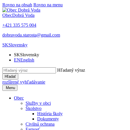
Rovno na obsah
Rovno na menu
Obec
Dobrá Voda
+421 335 575 004
dobravoda.starosta@gmail.com
SK
Slovensky
SK
Slovensky
EN
English
Hľadaný výraz
Hľadať
rozšírené vyhľadávanie
Menu
Obec
Služby v obci
Školstvo
História školy
Dokumenty
Civilná ochrana
Farnosť