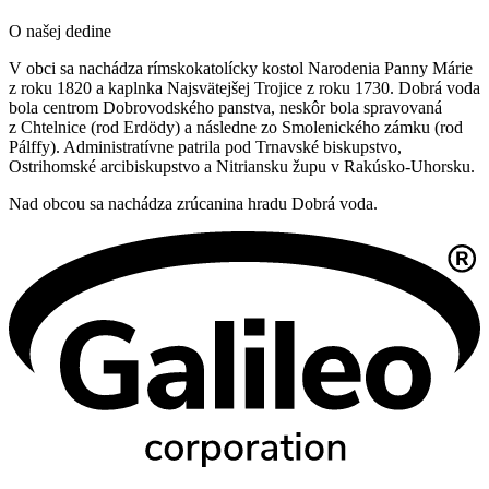
O našej dedine
V obci sa nachádza rímskokatolícky kostol Narodenia Panny Márie
z roku 1820 a kaplnka Najsvätejšej Trojice z roku 1730. Dobrá voda
bola centrom Dobrovodského panstva, neskôr bola spravovaná
z Chtelnice (rod Erdödy) a následne zo Smolenického zámku (rod
Pálffy). Administratívne patrila pod Trnavské biskupstvo,
Ostrihomské arcibiskupstvo a Nitriansku župu v Rakúsko-Uhorsku.
Nad obcou sa nachádza zrúcanina hradu Dobrá voda.