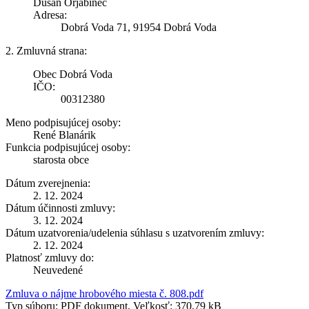
Dušan Orjabinec
Adresa:
Dobrá Voda 71, 91954 Dobrá Voda
2. Zmluvná strana:
Obec Dobrá Voda
IČO:
00312380
Meno podpisujúcej osoby:
René Blanárik
Funkcia podpisujúcej osoby:
starosta obce
Dátum zverejnenia:
2. 12. 2024
Dátum účinnosti zmluvy:
3. 12. 2024
Dátum uzatvorenia/udelenia súhlasu s uzatvorením zmluvy:
2. 12. 2024
Platnosť zmluvy do:
Neuvedené
Zmluva o nájme hrobového miesta č. 808.pdf
Typ súboru: PDF dokument, Veľkosť: 370,79 kB