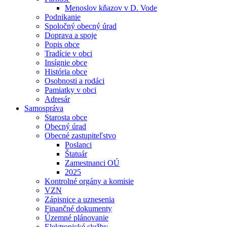
Menoslov kňazov v D. Vode
Podnikanie
Spoločný obecný úrad
Doprava a spoje
Popis obce
Tradície v obci
Insígnie obce
História obce
Osobnosti a rodáci
Pamiatky v obci
Adresár
Samospráva
Starosta obce
Obecný úrad
Obecné zastupiteľstvo
Poslanci
Štatuár
Zamestnanci OÚ
2025
Kontrolné orgány a komisie
VZN
Zápisnice a uznesenia
Finančné dokumenty
Územné plánovanie
Elektronické služby