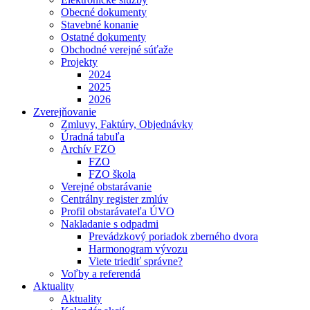
Obecné dokumenty
Stavebné konanie
Ostatné dokumenty
Obchodné verejné súťaže
Projekty
2024
2025
2026
Zverejňovanie
Zmluvy, Faktúry, Objednávky
Úradná tabuľa
Archív FZO
FZO
FZO škola
Verejné obstarávanie
Centrálny register zmlúv
Profil obstarávateľa ÚVO
Nakladanie s odpadmi
Prevádzkový poriadok zberného dvora
Harmonogram vývozu
Viete triediť správne?
Voľby a referendá
Aktuality
Aktuality