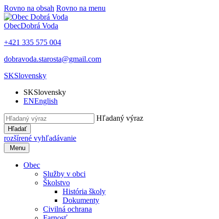
Rovno na obsah
Rovno na menu
Obec
Dobrá Voda
+421 335 575 004
dobravoda.starosta@gmail.com
SK
Slovensky
SK
Slovensky
EN
English
Hľadaný výraz
Hľadať
rozšírené vyhľadávanie
Menu
Obec
Služby v obci
Školstvo
História školy
Dokumenty
Civilná ochrana
Farnosť