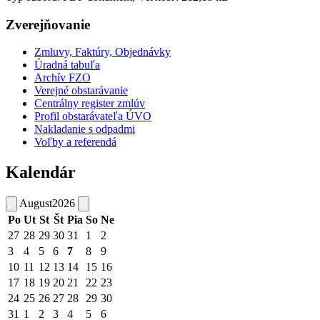
Zverejňovanie
Zmluvy, Faktúry, Objednávky
Úradná tabuľa
Archív FZO
Verejné obstarávanie
Centrálny register zmlúv
Profil obstarávateľa ÚVO
Nakladanie s odpadmi
Voľby a referendá
Kalendár
August
2026
Po
Ut
St
Št
Pia
So
Ne
27
28
29
30
31
1
2
3
4
5
6
7
8
9
10
11
12
13
14
15
16
17
18
19
20
21
22
23
24
25
26
27
28
29
30
31
1
2
3
4
5
6