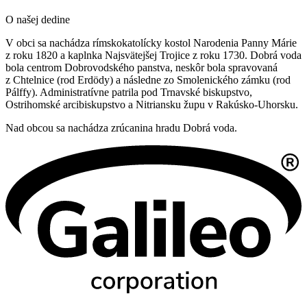
O našej dedine
V obci sa nachádza rímskokatolícky kostol Narodenia Panny Márie
z roku 1820 a kaplnka Najsvätejšej Trojice z roku 1730. Dobrá voda
bola centrom Dobrovodského panstva, neskôr bola spravovaná
z Chtelnice (rod Erdödy) a následne zo Smolenického zámku (rod
Pálffy). Administratívne patrila pod Trnavské biskupstvo,
Ostrihomské arcibiskupstvo a Nitriansku župu v Rakúsko-Uhorsku.
Nad obcou sa nachádza zrúcanina hradu Dobrá voda.