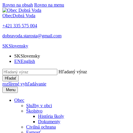
Rovno na obsah
Rovno na menu
Obec
Dobrá Voda
+421 335 575 004
dobravoda.starosta@gmail.com
SK
Slovensky
SK
Slovensky
EN
English
Hľadaný výraz
Hľadať
rozšírené vyhľadávanie
Menu
Obec
Služby v obci
Školstvo
História školy
Dokumenty
Civilná ochrana
Farnosť