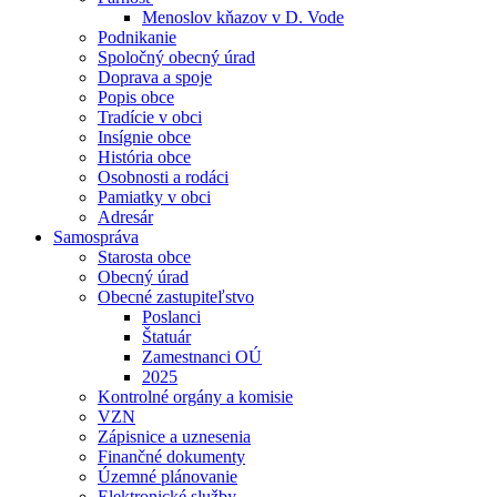
Menoslov kňazov v D. Vode
Podnikanie
Spoločný obecný úrad
Doprava a spoje
Popis obce
Tradície v obci
Insígnie obce
História obce
Osobnosti a rodáci
Pamiatky v obci
Adresár
Samospráva
Starosta obce
Obecný úrad
Obecné zastupiteľstvo
Poslanci
Štatuár
Zamestnanci OÚ
2025
Kontrolné orgány a komisie
VZN
Zápisnice a uznesenia
Finančné dokumenty
Územné plánovanie
Elektronické služby