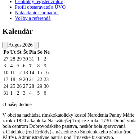
Centrálny register zmlúv
Profil obstarávateľa ÚVO
Nakladanie s odpadmi
Voľby a referendá
Kalendár
August
2026
Po
Ut
St
Št
Pia
So
Ne
27
28
29
30
31
1
2
3
4
5
6
7
8
9
10
11
12
13
14
15
16
17
18
19
20
21
22
23
24
25
26
27
28
29
30
31
1
2
3
4
5
6
O našej dedine
V obci sa nachádza rímskokatolícky kostol Narodenia Panny Márie
z roku 1820 a kaplnka Najsvätejšej Trojice z roku 1730. Dobrá voda
bola centrom Dobrovodského panstva, neskôr bola spravovaná
z Chtelnice (rod Erdödy) a následne zo Smolenického zámku (rod
Pálffy). Administratívne patrila pod Trnavské biskupstvo,