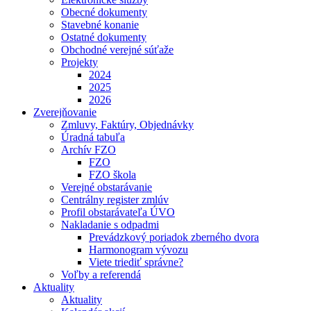
Obecné dokumenty
Stavebné konanie
Ostatné dokumenty
Obchodné verejné súťaže
Projekty
2024
2025
2026
Zverejňovanie
Zmluvy, Faktúry, Objednávky
Úradná tabuľa
Archív FZO
FZO
FZO škola
Verejné obstarávanie
Centrálny register zmlúv
Profil obstarávateľa ÚVO
Nakladanie s odpadmi
Prevádzkový poriadok zberného dvora
Harmonogram vývozu
Viete triediť správne?
Voľby a referendá
Aktuality
Aktuality