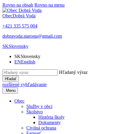
Rovno na obsah
Rovno na menu
Obec
Dobrá Voda
+421 335 575 004
dobravoda.starosta@gmail.com
SK
Slovensky
SK
Slovensky
EN
English
Hľadaný výraz
Hľadať
rozšírené vyhľadávanie
Menu
Obec
Služby v obci
Školstvo
História školy
Dokumenty
Civilná ochrana
Farnosť