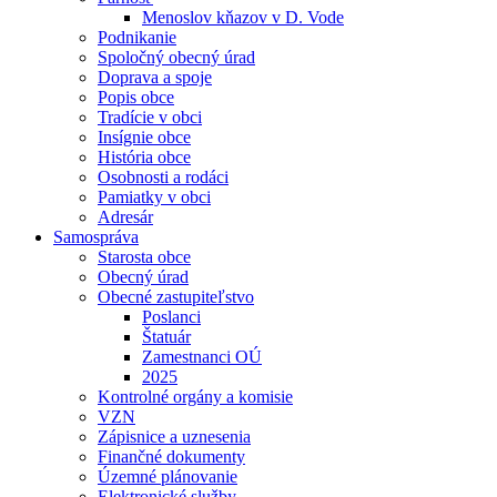
Menoslov kňazov v D. Vode
Podnikanie
Spoločný obecný úrad
Doprava a spoje
Popis obce
Tradície v obci
Insígnie obce
História obce
Osobnosti a rodáci
Pamiatky v obci
Adresár
Samospráva
Starosta obce
Obecný úrad
Obecné zastupiteľstvo
Poslanci
Štatuár
Zamestnanci OÚ
2025
Kontrolné orgány a komisie
VZN
Zápisnice a uznesenia
Finančné dokumenty
Územné plánovanie
Elektronické služby