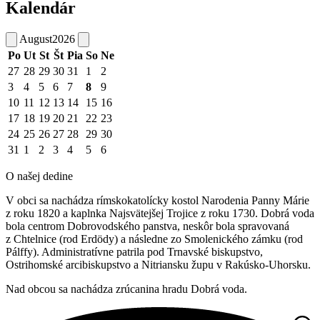
Kalendár
August
2026
Po
Ut
St
Št
Pia
So
Ne
27
28
29
30
31
1
2
3
4
5
6
7
8
9
10
11
12
13
14
15
16
17
18
19
20
21
22
23
24
25
26
27
28
29
30
31
1
2
3
4
5
6
O našej dedine
V obci sa nachádza rímskokatolícky kostol Narodenia Panny Márie
z roku 1820 a kaplnka Najsvätejšej Trojice z roku 1730. Dobrá voda
bola centrom Dobrovodského panstva, neskôr bola spravovaná
z Chtelnice (rod Erdödy) a následne zo Smolenického zámku (rod
Pálffy). Administratívne patrila pod Trnavské biskupstvo,
Ostrihomské arcibiskupstvo a Nitriansku župu v Rakúsko-Uhorsku.
Nad obcou sa nachádza zrúcanina hradu Dobrá voda.