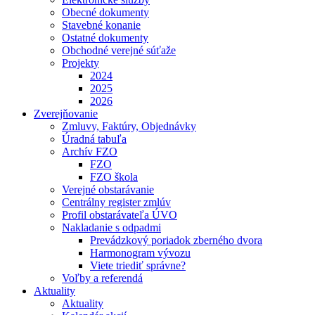
Obecné dokumenty
Stavebné konanie
Ostatné dokumenty
Obchodné verejné súťaže
Projekty
2024
2025
2026
Zverejňovanie
Zmluvy, Faktúry, Objednávky
Úradná tabuľa
Archív FZO
FZO
FZO škola
Verejné obstarávanie
Centrálny register zmlúv
Profil obstarávateľa ÚVO
Nakladanie s odpadmi
Prevádzkový poriadok zberného dvora
Harmonogram vývozu
Viete triediť správne?
Voľby a referendá
Aktuality
Aktuality