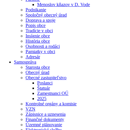
Menoslov kňazov v D. Vode
Podnikanie
Spoločný obecný úrad
Doprava a spoje
Popis obce
Tradície v obci
Insígnie obce
História obce
Osobnosti a rodáci
Pamiatky v obci
Adresár
Samospráva
Starosta obce
Obecný úrad
Obecné zastupiteľstvo
Poslanci
Štatuár
Zamestnanci OÚ
2025
Kontrolné orgány a komisie
VZN
Zápisnice a uznesenia
Finančné dokumenty
Územné plánovanie
Elektronické služby