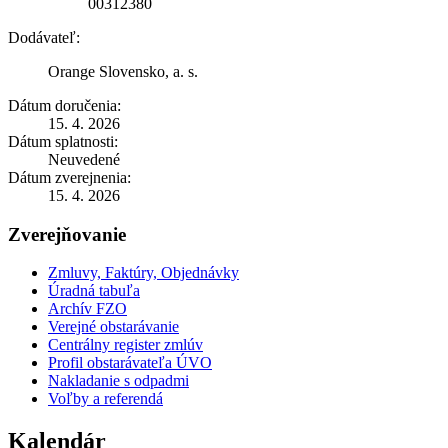
00312380
Dodávateľ:
Orange Slovensko, a. s.
Dátum doručenia:
15. 4. 2026
Dátum splatnosti:
Neuvedené
Dátum zverejnenia:
15. 4. 2026
Zverejňovanie
Zmluvy, Faktúry, Objednávky
Úradná tabuľa
Archív FZO
Verejné obstarávanie
Centrálny register zmlúv
Profil obstarávateľa ÚVO
Nakladanie s odpadmi
Voľby a referendá
Kalendár