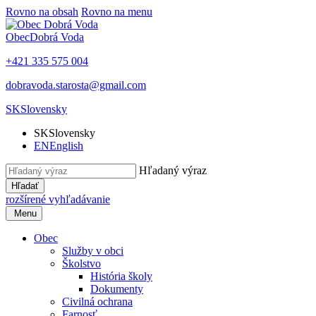
Rovno na obsah
Rovno na menu
Obec
Dobrá Voda
+421 335 575 004
dobravoda.starosta@gmail.com
SK
Slovensky
SK
Slovensky
EN
English
Hľadaný výraz
Hľadať
rozšírené vyhľadávanie
Menu
Obec
Služby v obci
Školstvo
História školy
Dokumenty
Civilná ochrana
Farnosť