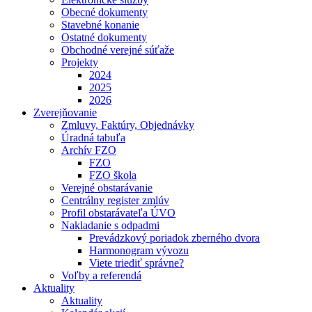
Obecné dokumenty
Stavebné konanie
Ostatné dokumenty
Obchodné verejné súťaže
Projekty
2024
2025
2026
Zverejňovanie
Zmluvy, Faktúry, Objednávky
Úradná tabuľa
Archív FZO
FZO
FZO škola
Verejné obstarávanie
Centrálny register zmlúv
Profil obstarávateľa ÚVO
Nakladanie s odpadmi
Prevádzkový poriadok zberného dvora
Harmonogram vývozu
Viete triediť správne?
Voľby a referendá
Aktuality
Aktuality