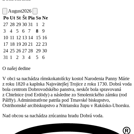
August
2026
Po
Ut
St
Št
Pia
So
Ne
27
28
29
30
31
1
2
3
4
5
6
7
8
9
10
11
12
13
14
15
16
17
18
19
20
21
22
23
24
25
26
27
28
29
30
31
1
2
3
4
5
6
O našej dedine
V obci sa nachádza rímskokatolícky kostol Narodenia Panny Márie
z roku 1820 a kaplnka Najsvätejšej Trojice z roku 1730. Dobrá voda
bola centrom Dobrovodského panstva, neskôr bola spravovaná
z Chtelnice (rod Erdödy) a následne zo Smolenického zámku (rod
Pálffy). Administratívne patrila pod Trnavské biskupstvo,
Ostrihomské arcibiskupstvo a Nitriansku župu v Rakúsko-Uhorsku.
Nad obcou sa nachádza zrúcanina hradu Dobrá voda.