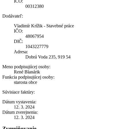
IČO:
00312380
Dodávateľ:
Vladimír Krížik - Stavebné práce
IČO:
48067954
DIČ:
1043227779
Adresa:
Dobrá Voda 235, 919 54
Meno podpisujúcej osoby:
René Blanárik
Funkcia podpisujúcej osoby:
starosta obce
Súvisiace faktúry:
Dátum vystavenia:
12. 3. 2024
Dátum zverejnenia:
12. 3. 2024
Zverejňovanie