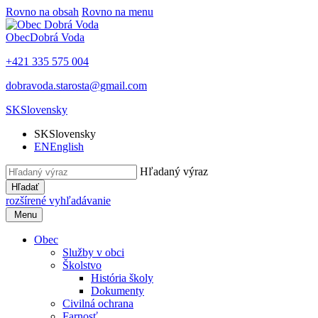
Rovno na obsah
Rovno na menu
Obec
Dobrá Voda
+421 335 575 004
dobravoda.starosta@gmail.com
SK
Slovensky
SK
Slovensky
EN
English
Hľadaný výraz
Hľadať
rozšírené vyhľadávanie
Menu
Obec
Služby v obci
Školstvo
História školy
Dokumenty
Civilná ochrana
Farnosť