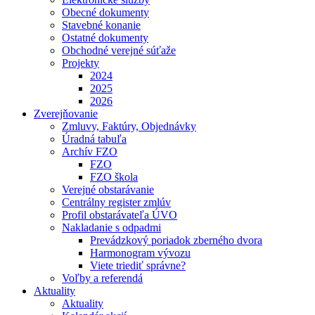
Obecné dokumenty
Stavebné konanie
Ostatné dokumenty
Obchodné verejné súťaže
Projekty
2024
2025
2026
Zverejňovanie
Zmluvy, Faktúry, Objednávky
Úradná tabuľa
Archív FZO
FZO
FZO škola
Verejné obstarávanie
Centrálny register zmlúv
Profil obstarávateľa ÚVO
Nakladanie s odpadmi
Prevádzkový poriadok zberného dvora
Harmonogram vývozu
Viete triediť správne?
Voľby a referendá
Aktuality
Aktuality