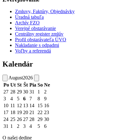
Zmluvy, Faktúry, Objednávky
Úradná tabuľa
Archív FZO
Verejné obstarávanie
Centrálny register zmlúv
Profil obstarávateľa ÚVO
Nakladanie s odpadmi
Voľby a referendá
Kalendár
August
2026
Po
Ut
St
Št
Pia
So
Ne
27
28
29
30
31
1
2
3
4
5
6
7
8
9
10
11
12
13
14
15
16
17
18
19
20
21
22
23
24
25
26
27
28
29
30
31
1
2
3
4
5
6
O našej dedine