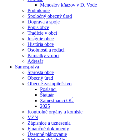
Menoslov kňazov v D. Vode
Podnikanie
Spoločný obecný úrad
Doprava a spoje
Popis obce
Tradície v obci
Insígnie obce
História obce
Osobnosti a rodáci
Pamiatky v obci
Adresár
Samospráva
Starosta obce
Obecný úrad
Obecné zastupiteľstvo
Poslanci
Štatuár
Zamestnanci OÚ
2025
Kontrolné orgány a komisie
VZN
Zápisnice a uznesenia
Finančné dokumenty
Územné plánovanie
Elektronické služby