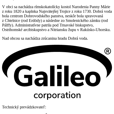
V obci sa nachádza rímskokatolícky kostol Narodenia Panny Márie
z roku 1820 a kaplnka Najsvätejšej Trojice z roku 1730. Dobrá voda
bola centrom Dobrovodského panstva, neskôr bola spravovaná
z Chtelnice (rod Erdödy) a následne zo Smolenického zámku (rod
Pálffy). Administratívne patrila pod Trnavské biskupstvo,
Ostrihomské arcibiskupstvo a Nitriansku župu v Rakúsko-Uhorsku.
Nad obcou sa nachádza zrúcanina hradu Dobrá voda.
Technický prevádzkovateľ: