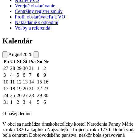
Archív FZO
Verejné obstarávanie
Centrálny register zmlúv
Profil obstarávateľa ÚVO
Nakladanie s odpadmi
Voľby a referendá
Kalendár
August
2026
Po
Ut
St
Št
Pia
So
Ne
27
28
29
30
31
1
2
3
4
5
6
7
8
9
10
11
12
13
14
15
16
17
18
19
20
21
22
23
24
25
26
27
28
29
30
31
1
2
3
4
5
6
O našej dedine
V obci sa nachádza rímskokatolícky kostol Narodenia Panny Márie
z roku 1820 a kaplnka Najsvätejšej Trojice z roku 1730. Dobrá voda
bola centrom Dobrovodského panstva, neskôr bola spravovaná