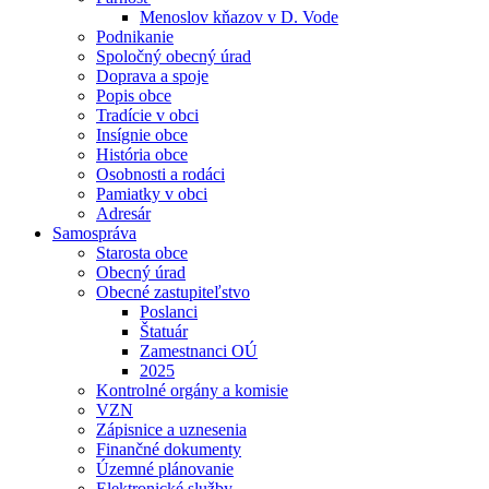
Menoslov kňazov v D. Vode
Podnikanie
Spoločný obecný úrad
Doprava a spoje
Popis obce
Tradície v obci
Insígnie obce
História obce
Osobnosti a rodáci
Pamiatky v obci
Adresár
Samospráva
Starosta obce
Obecný úrad
Obecné zastupiteľstvo
Poslanci
Štatuár
Zamestnanci OÚ
2025
Kontrolné orgány a komisie
VZN
Zápisnice a uznesenia
Finančné dokumenty
Územné plánovanie
Elektronické služby