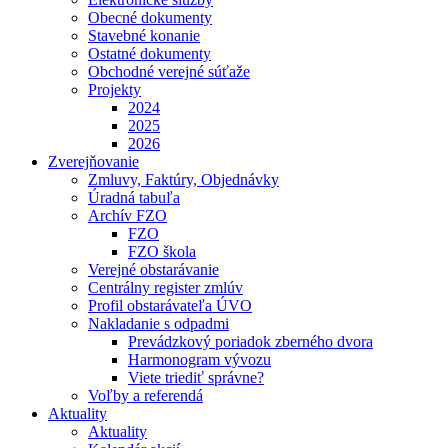
Obecné dokumenty
Stavebné konanie
Ostatné dokumenty
Obchodné verejné súťaže
Projekty
2024
2025
2026
Zverejňovanie
Zmluvy, Faktúry, Objednávky
Úradná tabuľa
Archív FZO
FZO
FZO škola
Verejné obstarávanie
Centrálny register zmlúv
Profil obstarávateľa ÚVO
Nakladanie s odpadmi
Prevádzkový poriadok zberného dvora
Harmonogram vývozu
Viete triediť správne?
Voľby a referendá
Aktuality
Aktuality