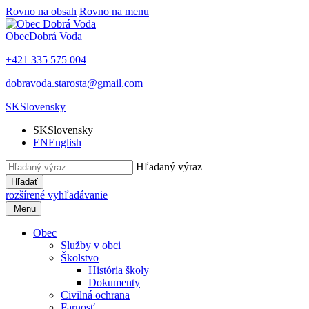
Rovno na obsah
Rovno na menu
Obec
Dobrá Voda
+421 335 575 004
dobravoda.starosta@gmail.com
SK
Slovensky
SK
Slovensky
EN
English
Hľadaný výraz
Hľadať
rozšírené vyhľadávanie
Menu
Obec
Služby v obci
Školstvo
História školy
Dokumenty
Civilná ochrana
Farnosť