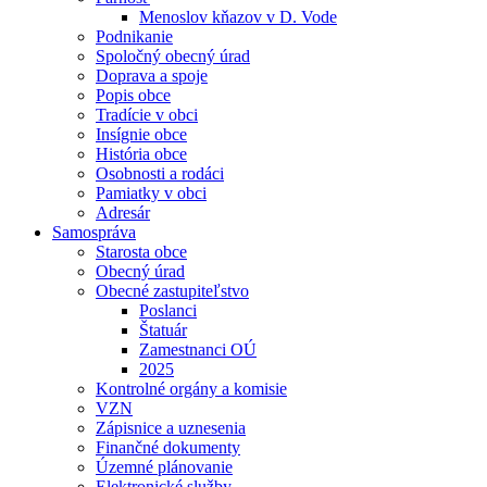
Menoslov kňazov v D. Vode
Podnikanie
Spoločný obecný úrad
Doprava a spoje
Popis obce
Tradície v obci
Insígnie obce
História obce
Osobnosti a rodáci
Pamiatky v obci
Adresár
Samospráva
Starosta obce
Obecný úrad
Obecné zastupiteľstvo
Poslanci
Štatuár
Zamestnanci OÚ
2025
Kontrolné orgány a komisie
VZN
Zápisnice a uznesenia
Finančné dokumenty
Územné plánovanie
Elektronické služby