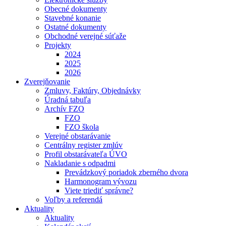
Obecné dokumenty
Stavebné konanie
Ostatné dokumenty
Obchodné verejné súťaže
Projekty
2024
2025
2026
Zverejňovanie
Zmluvy, Faktúry, Objednávky
Úradná tabuľa
Archív FZO
FZO
FZO škola
Verejné obstarávanie
Centrálny register zmlúv
Profil obstarávateľa ÚVO
Nakladanie s odpadmi
Prevádzkový poriadok zberného dvora
Harmonogram vývozu
Viete triediť správne?
Voľby a referendá
Aktuality
Aktuality