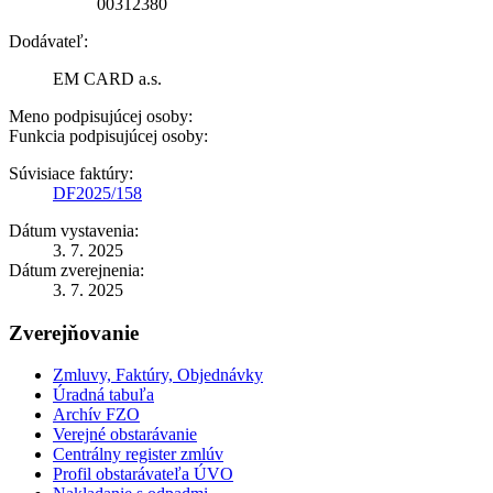
00312380
Dodávateľ:
EM CARD a.s.
Meno podpisujúcej osoby:
Funkcia podpisujúcej osoby:
Súvisiace faktúry:
DF2025/158
Dátum vystavenia:
3. 7. 2025
Dátum zverejnenia:
3. 7. 2025
Zverejňovanie
Zmluvy, Faktúry, Objednávky
Úradná tabuľa
Archív FZO
Verejné obstarávanie
Centrálny register zmlúv
Profil obstarávateľa ÚVO