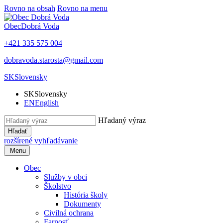
Rovno na obsah
Rovno na menu
Obec
Dobrá Voda
+421 335 575 004
dobravoda.starosta@gmail.com
SK
Slovensky
SK
Slovensky
EN
English
Hľadaný výraz
Hľadať
rozšírené vyhľadávanie
Menu
Obec
Služby v obci
Školstvo
História školy
Dokumenty
Civilná ochrana
Farnosť