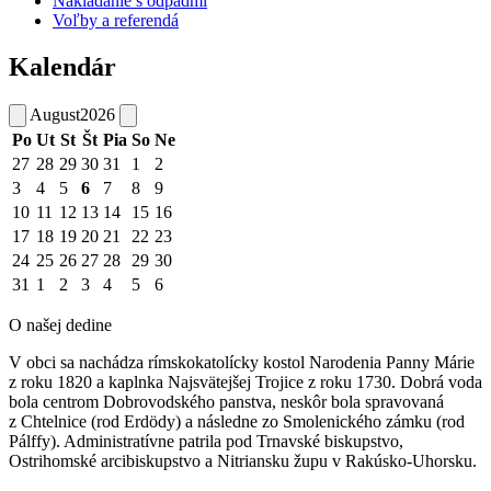
Nakladanie s odpadmi
Voľby a referendá
Kalendár
August
2026
Po
Ut
St
Št
Pia
So
Ne
27
28
29
30
31
1
2
3
4
5
6
7
8
9
10
11
12
13
14
15
16
17
18
19
20
21
22
23
24
25
26
27
28
29
30
31
1
2
3
4
5
6
O našej dedine
V obci sa nachádza rímskokatolícky kostol Narodenia Panny Márie
z roku 1820 a kaplnka Najsvätejšej Trojice z roku 1730. Dobrá voda
bola centrom Dobrovodského panstva, neskôr bola spravovaná
z Chtelnice (rod Erdödy) a následne zo Smolenického zámku (rod
Pálffy). Administratívne patrila pod Trnavské biskupstvo,
Ostrihomské arcibiskupstvo a Nitriansku župu v Rakúsko-Uhorsku.