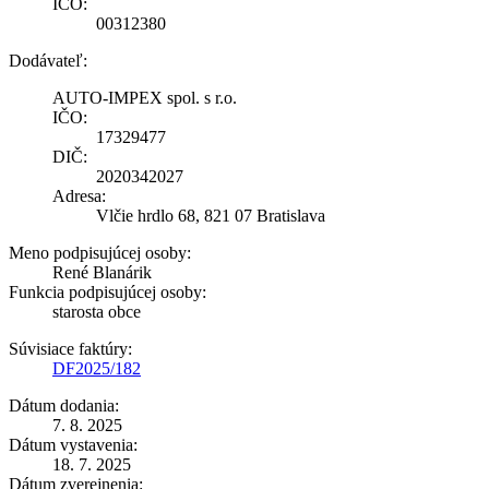
IČO:
00312380
Dodávateľ:
AUTO-IMPEX spol. s r.o.
IČO:
17329477
DIČ:
2020342027
Adresa:
Vlčie hrdlo 68, 821 07 Bratislava
Meno podpisujúcej osoby:
René Blanárik
Funkcia podpisujúcej osoby:
starosta obce
Súvisiace faktúry:
DF2025/182
Dátum dodania:
7. 8. 2025
Dátum vystavenia:
18. 7. 2025
Dátum zverejnenia: