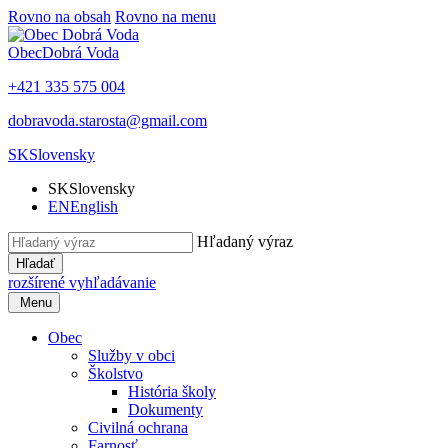
Rovno na obsah
Rovno na menu
Obec
Dobrá Voda
+421 335 575 004
dobravoda.starosta@gmail.com
SK
Slovensky
SK
Slovensky
EN
English
Hľadaný výraz
Hľadať
rozšírené vyhľadávanie
Menu
Obec
Služby v obci
Školstvo
História školy
Dokumenty
Civilná ochrana
Farnosť