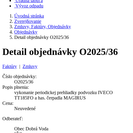
Úradná tabuľa
Vývoz odpadu
Úvodná stránka
Zverejňovanie
Zmluvy, Faktúry, Objednávky
Objednávky
Detail objednávky O2025/36
Detail objednávky O2025/36
Faktúry
|
Zmluvy
Číslo objednávky:
O2025/36
Popis plnenia:
vykonanie periodickej prehliadky podvozku IVECO
TT185FO a has. čerpadla MAGIRUS
Cena:
Neuvedené
Odberateľ:
Obec Dobrá Voda