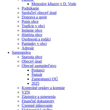
Menoslov kňazov v D. Vode
Podnikanie
Spoločný obecný úrad
Doprava a spoje
Popis obce
Tradície v obci
Insígnie obce
História obce
Osobnosti a rodáci
Pamiatky v obci
Adresár
Samospráva
Starosta obce
Obecný úrad
Obecné zastupiteľstvo
Poslanci
Štatuár
Zamestnanci OÚ
2025
Kontrolné orgány a komisie
VZN
Zápisnice a uznesenia
Finančné dokumenty
Územné plánovanie
Elektronické služby