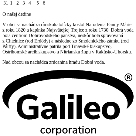
31
1
2
3
4
5
6
O našej dedine
V obci sa nachádza rímskokatolícky kostol Narodenia Panny Márie
z roku 1820 a kaplnka Najsvätejšej Trojice z roku 1730. Dobrá voda
bola centrom Dobrovodského panstva, neskôr bola spravovaná
z Chtelnice (rod Erdödy) a následne zo Smolenického zámku (rod
Pálffy). Administratívne patrila pod Trnavské biskupstvo,
Ostrihomské arcibiskupstvo a Nitriansku župu v Rakúsko-Uhorsku.
Nad obcou sa nachádza zrúcanina hradu Dobrá voda.