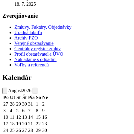
18. 7. 2025
Zverejňovanie
Zmluvy, Faktúry, Objednávky
Úradná tabuľa
Archív FZO
Verejné obstarávanie
Centrálny register zmlúv
Profil obstarávateľa ÚVO
Nakladanie s odpadmi
Voľby a referendá
Kalendár
August
2026
Po
Ut
St
Št
Pia
So
Ne
27
28
29
30
31
1
2
3
4
5
6
7
8
9
10
11
12
13
14
15
16
17
18
19
20
21
22
23
24
25
26
27
28
29
30