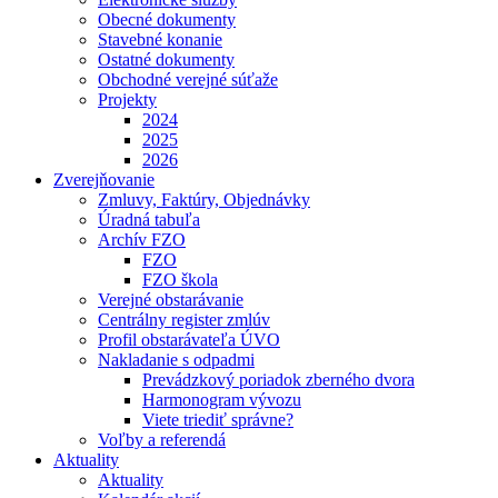
Obecné dokumenty
Stavebné konanie
Ostatné dokumenty
Obchodné verejné súťaže
Projekty
2024
2025
2026
Zverejňovanie
Zmluvy, Faktúry, Objednávky
Úradná tabuľa
Archív FZO
FZO
FZO škola
Verejné obstarávanie
Centrálny register zmlúv
Profil obstarávateľa ÚVO
Nakladanie s odpadmi
Prevádzkový poriadok zberného dvora
Harmonogram vývozu
Viete triediť správne?
Voľby a referendá
Aktuality
Aktuality