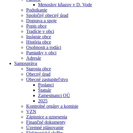
Menoslov kňazov v D. Vode
Podnikanie
Spoločný obecný úrad
Doprava a spoje
Popis obce
Tradície v obci
Insígnie obce
História obce
Osobnosti a rodáci
Pamiatky v obci
Adresár
Samospráva
Starosta obce
Obecný úrad
Obecné zastupiteľstvo
Poslanci
Štatuár
Zamestnanci OÚ
2025
Kontrolné orgány a komisie
VZN
Zápisnice a uznesenia
Finančné dokumenty
Územné plánovanie
Elektronické služby