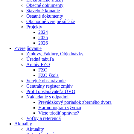
Obecné dokumenty
Stavebné konanie
Ostatné dokumenty
Obchodné verejné súťaže
Projekty
2024
2025
2026
Zverejňovanie
Zmluvy, Faktúry, Objednávky
Úradná tabuľa
Archív FZO
FZO
FZO škola
Verejné obstarávanie
Centrálny register zmlúv
Profil obstarávateľa ÚVO
Nakladanie s odpadmi
Prevádzkový poriadok zberného dvora
Harmonogram vývozu
Viete triediť správne?
Voľby a referendá
Aktuality
Aktuality