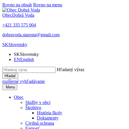
Rovno na obsah
Rovno na menu
Obec
Dobrá Voda
+421 335 575 004
dobravoda.starosta@gmail.com
SK
Slovensky
SK
Slovensky
EN
English
Hľadaný výraz
Hľadať
rozšírené vyhľadávanie
Menu
Obec
Služby v obci
Školstvo
História školy
Dokumenty
Civilná ochrana
Farnosť