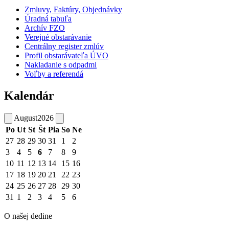
Zmluvy, Faktúry, Objednávky
Úradná tabuľa
Archív FZO
Verejné obstarávanie
Centrálny register zmlúv
Profil obstarávateľa ÚVO
Nakladanie s odpadmi
Voľby a referendá
Kalendár
August
2026
Po
Ut
St
Št
Pia
So
Ne
27
28
29
30
31
1
2
3
4
5
6
7
8
9
10
11
12
13
14
15
16
17
18
19
20
21
22
23
24
25
26
27
28
29
30
31
1
2
3
4
5
6
O našej dedine