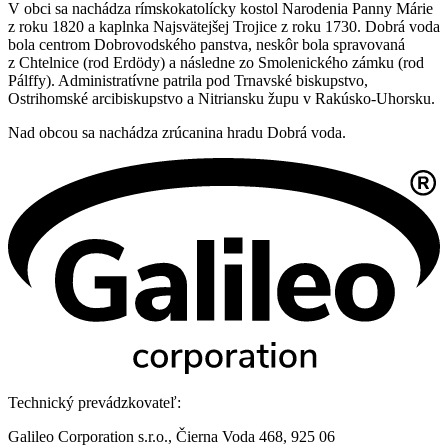
V obci sa nachádza rímskokatolícky kostol Narodenia Panny Márie
z roku 1820 a kaplnka Najsvätejšej Trojice z roku 1730. Dobrá voda
bola centrom Dobrovodského panstva, neskôr bola spravovaná
z Chtelnice (rod Erdödy) a následne zo Smolenického zámku (rod
Pálffy). Administratívne patrila pod Trnavské biskupstvo,
Ostrihomské arcibiskupstvo a Nitriansku župu v Rakúsko-Uhorsku.
Nad obcou sa nachádza zrúcanina hradu Dobrá voda.
Technický prevádzkovateľ:
Galileo Corporation s.r.o., Čierna Voda 468, 925 06