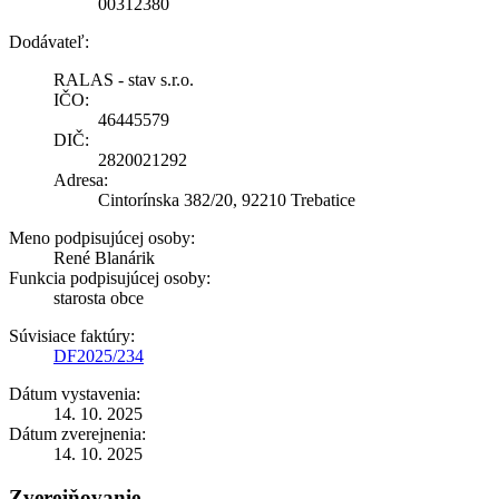
00312380
Dodávateľ:
RALAS - stav s.r.o.
IČO:
46445579
DIČ:
2820021292
Adresa:
Cintorínska 382/20, 92210 Trebatice
Meno podpisujúcej osoby:
René Blanárik
Funkcia podpisujúcej osoby:
starosta obce
Súvisiace faktúry:
DF2025/234
Dátum vystavenia:
14. 10. 2025
Dátum zverejnenia:
14. 10. 2025
Zverejňovanie