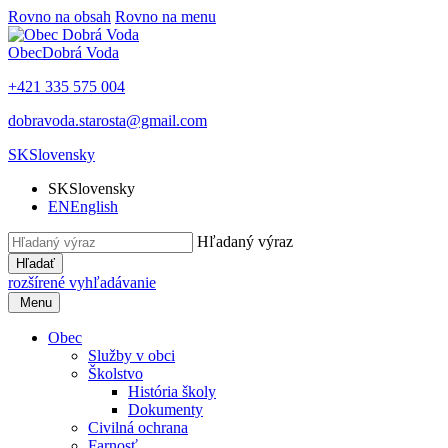
Rovno na obsah
Rovno na menu
Obec
Dobrá Voda
+421 335 575 004
dobravoda.starosta@gmail.com
SK
Slovensky
SK
Slovensky
EN
English
Hľadaný výraz
Hľadať
rozšírené vyhľadávanie
Menu
Obec
Služby v obci
Školstvo
História školy
Dokumenty
Civilná ochrana
Farnosť