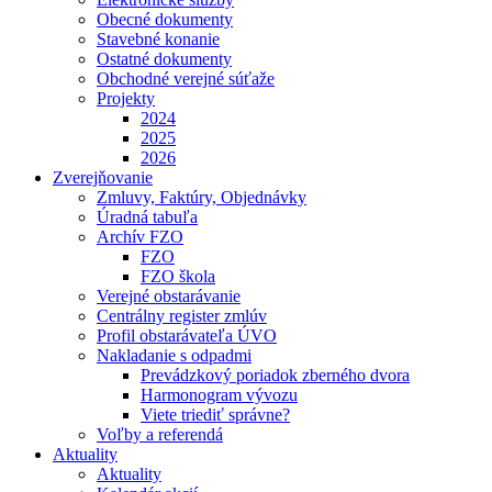
Obecné dokumenty
Stavebné konanie
Ostatné dokumenty
Obchodné verejné súťaže
Projekty
2024
2025
2026
Zverejňovanie
Zmluvy, Faktúry, Objednávky
Úradná tabuľa
Archív FZO
FZO
FZO škola
Verejné obstarávanie
Centrálny register zmlúv
Profil obstarávateľa ÚVO
Nakladanie s odpadmi
Prevádzkový poriadok zberného dvora
Harmonogram vývozu
Viete triediť správne?
Voľby a referendá
Aktuality
Aktuality