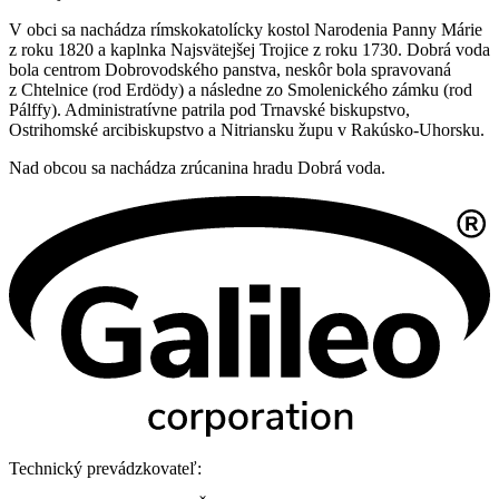
V obci sa nachádza rímskokatolícky kostol Narodenia Panny Márie
z roku 1820 a kaplnka Najsvätejšej Trojice z roku 1730. Dobrá voda
bola centrom Dobrovodského panstva, neskôr bola spravovaná
z Chtelnice (rod Erdödy) a následne zo Smolenického zámku (rod
Pálffy). Administratívne patrila pod Trnavské biskupstvo,
Ostrihomské arcibiskupstvo a Nitriansku župu v Rakúsko-Uhorsku.
Nad obcou sa nachádza zrúcanina hradu Dobrá voda.
Technický prevádzkovateľ: