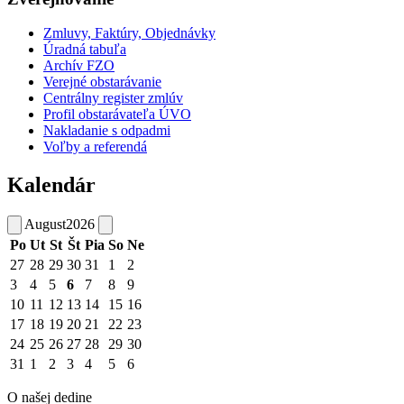
Zmluvy, Faktúry, Objednávky
Úradná tabuľa
Archív FZO
Verejné obstarávanie
Centrálny register zmlúv
Profil obstarávateľa ÚVO
Nakladanie s odpadmi
Voľby a referendá
Kalendár
August
2026
Po
Ut
St
Št
Pia
So
Ne
27
28
29
30
31
1
2
3
4
5
6
7
8
9
10
11
12
13
14
15
16
17
18
19
20
21
22
23
24
25
26
27
28
29
30
31
1
2
3
4
5
6
O našej dedine