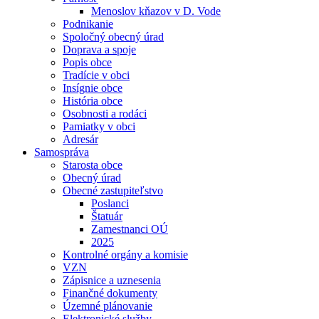
Menoslov kňazov v D. Vode
Podnikanie
Spoločný obecný úrad
Doprava a spoje
Popis obce
Tradície v obci
Insígnie obce
História obce
Osobnosti a rodáci
Pamiatky v obci
Adresár
Samospráva
Starosta obce
Obecný úrad
Obecné zastupiteľstvo
Poslanci
Štatuár
Zamestnanci OÚ
2025
Kontrolné orgány a komisie
VZN
Zápisnice a uznesenia
Finančné dokumenty
Územné plánovanie
Elektronické služby