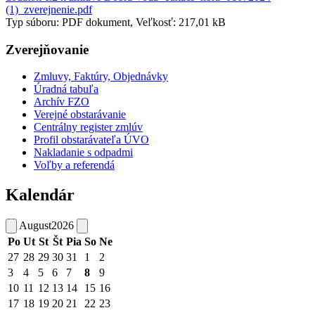
(1)_zverejnenie.pdf
Typ súboru: PDF dokument, Veľkosť: 217,01 kB
Zverejňovanie
Zmluvy, Faktúry, Objednávky
Úradná tabuľa
Archív FZO
Verejné obstarávanie
Centrálny register zmlúv
Profil obstarávateľa ÚVO
Nakladanie s odpadmi
Voľby a referendá
Kalendár
August
2026
Po
Ut
St
Št
Pia
So
Ne
27
28
29
30
31
1
2
3
4
5
6
7
8
9
10
11
12
13
14
15
16
17
18
19
20
21
22
23