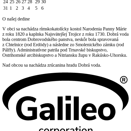
24
25
26
27
28
29
30
31
1
2
3
4
5
6
O našej dedine
V obci sa nachádza rímskokatolícky kostol Narodenia Panny Márie
z roku 1820 a kaplnka Najsvätejšej Trojice z roku 1730. Dobrá voda
bola centrom Dobrovodského panstva, neskôr bola spravovaná
z Chtelnice (rod Erdödy) a následne zo Smolenického zámku (rod
Pálffy). Administratívne patrila pod Trnavské biskupstvo,
Ostrihomské arcibiskupstvo a Nitriansku župu v Rakúsko-Uhorsku.
Nad obcou sa nachádza zrúcanina hradu Dobrá voda.