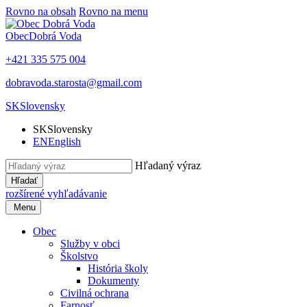
Rovno na obsah
Rovno na menu
Obec
Dobrá Voda
+421 335 575 004
dobravoda.starosta@gmail.com
SK
Slovensky
SK
Slovensky
EN
English
Hľadaný výraz
Hľadať
rozšírené vyhľadávanie
Menu
Obec
Služby v obci
Školstvo
História školy
Dokumenty
Civilná ochrana
Farnosť