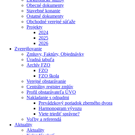
Obecné dokumenty
Stavebné konanie
Ostatné dokumenty
Obchodné verejné súťaže
Projekty
2024
2025
2026
Zverejňovanie
Zmluvy, Faktúry, Objednávky
Úradná tabuľa
Archív FZO
FZO
FZO škola
Verejné obstarávanie
Centrálny register zmlúv
Profil obstarávateľa ÚVO
Nakladanie s odpadmi
Prevádzkový poriadok zberného dvora
Harmonogram vývozu
Viete triediť správne?
Voľby a referendá
Aktuality
Aktuality