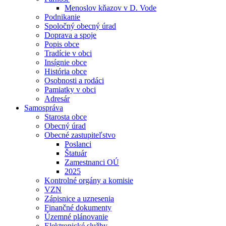
Menoslov kňazov v D. Vode
Podnikanie
Spoločný obecný úrad
Doprava a spoje
Popis obce
Tradície v obci
Insígnie obce
História obce
Osobnosti a rodáci
Pamiatky v obci
Adresár
Samospráva
Starosta obce
Obecný úrad
Obecné zastupiteľstvo
Poslanci
Štatuár
Zamestnanci OÚ
2025
Kontrolné orgány a komisie
VZN
Zápisnice a uznesenia
Finančné dokumenty
Územné plánovanie
Elektronické služby