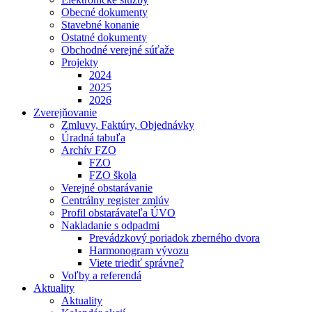
Obecné dokumenty
Stavebné konanie
Ostatné dokumenty
Obchodné verejné súťaže
Projekty
2024
2025
2026
Zverejňovanie
Zmluvy, Faktúry, Objednávky
Úradná tabuľa
Archív FZO
FZO
FZO škola
Verejné obstarávanie
Centrálny register zmlúv
Profil obstarávateľa ÚVO
Nakladanie s odpadmi
Prevádzkový poriadok zberného dvora
Harmonogram vývozu
Viete triediť správne?
Voľby a referendá
Aktuality
Aktuality