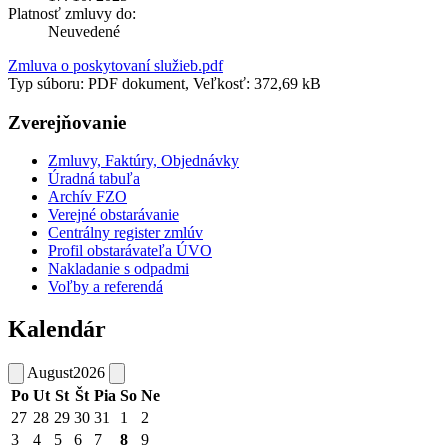
Platnosť zmluvy do:
Neuvedené
Zmluva o poskytovaní služieb.pdf
Typ súboru: PDF dokument, Veľkosť: 372,69 kB
Zverejňovanie
Zmluvy, Faktúry, Objednávky
Úradná tabuľa
Archív FZO
Verejné obstarávanie
Centrálny register zmlúv
Profil obstarávateľa ÚVO
Nakladanie s odpadmi
Voľby a referendá
Kalendár
August
2026
Po
Ut
St
Št
Pia
So
Ne
27
28
29
30
31
1
2
3
4
5
6
7
8
9