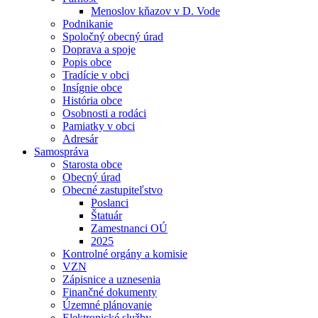
Menoslov kňazov v D. Vode
Podnikanie
Spoločný obecný úrad
Doprava a spoje
Popis obce
Tradície v obci
Insígnie obce
História obce
Osobnosti a rodáci
Pamiatky v obci
Adresár
Samospráva
Starosta obce
Obecný úrad
Obecné zastupiteľstvo
Poslanci
Štatuár
Zamestnanci OÚ
2025
Kontrolné orgány a komisie
VZN
Zápisnice a uznesenia
Finančné dokumenty
Územné plánovanie
Elektronické služby