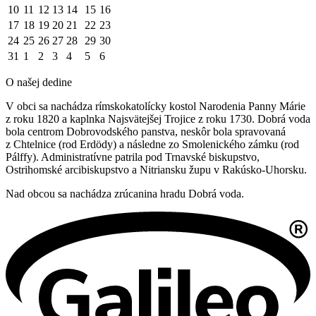
10
11
12
13
14
15
16
17
18
19
20
21
22
23
24
25
26
27
28
29
30
31
1
2
3
4
5
6
O našej dedine
V obci sa nachádza rímskokatolícky kostol Narodenia Panny Márie
z roku 1820 a kaplnka Najsvätejšej Trojice z roku 1730. Dobrá voda
bola centrom Dobrovodského panstva, neskôr bola spravovaná
z Chtelnice (rod Erdödy) a následne zo Smolenického zámku (rod
Pálffy). Administratívne patrila pod Trnavské biskupstvo,
Ostrihomské arcibiskupstvo a Nitriansku župu v Rakúsko-Uhorsku.
Nad obcou sa nachádza zrúcanina hradu Dobrá voda.