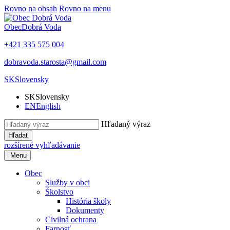
Rovno na obsah
Rovno na menu
Obec
Dobrá Voda
+421 335 575 004
dobravoda.starosta@gmail.com
SK
Slovensky
SK
Slovensky
EN
English
Hľadaný výraz
Hľadať
rozšírené vyhľadávanie
Menu
Obec
Služby v obci
Školstvo
História školy
Dokumenty
Civilná ochrana
Farnosť