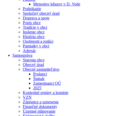
Menoslov kňazov v D. Vode
Podnikanie
Spoločný obecný úrad
Doprava a spoje
Popis obce
Tradície v obci
Insígnie obce
História obce
Osobnosti a rodáci
Pamiatky v obci
Adresár
Samospráva
Starosta obce
Obecný úrad
Obecné zastupiteľstvo
Poslanci
Štatuár
Zamestnanci OÚ
2025
Kontrolné orgány a komisie
VZN
Zápisnice a uznesenia
Finančné dokumenty
Územné plánovanie
Elektronické služby