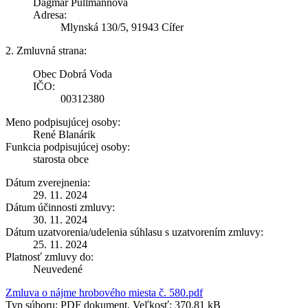
Dagmar Pullmannová
Adresa:
Mlynská 130/5, 91943 Cífer
2. Zmluvná strana:
Obec Dobrá Voda
IČO:
00312380
Meno podpisujúcej osoby:
René Blanárik
Funkcia podpisujúcej osoby:
starosta obce
Dátum zverejnenia:
29. 11. 2024
Dátum účinnosti zmluvy:
30. 11. 2024
Dátum uzatvorenia/udelenia súhlasu s uzatvorením zmluvy:
25. 11. 2024
Platnosť zmluvy do:
Neuvedené
Zmluva o nájme hrobového miesta č. 580.pdf
Typ súboru: PDF dokument, Veľkosť: 370,81 kB