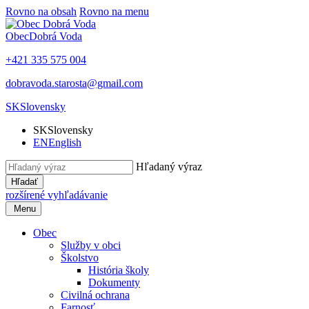
Rovno na obsah
Rovno na menu
Obec
Dobrá Voda
+421 335 575 004
dobravoda.starosta@gmail.com
SK
Slovensky
SK
Slovensky
EN
English
Hľadaný výraz
Hľadať
rozšírené vyhľadávanie
Menu
Obec
Služby v obci
Školstvo
História školy
Dokumenty
Civilná ochrana
Farnosť