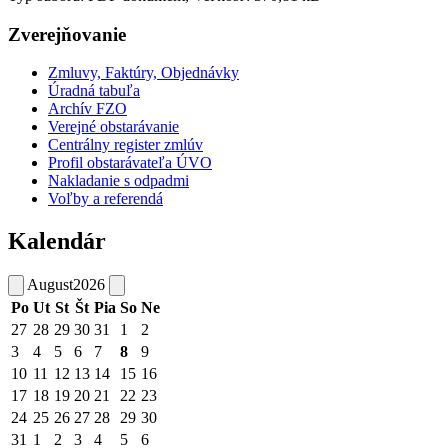
Zverejňovanie
Zmluvy, Faktúry, Objednávky
Úradná tabuľa
Archív FZO
Verejné obstarávanie
Centrálny register zmlúv
Profil obstarávateľa ÚVO
Nakladanie s odpadmi
Voľby a referendá
Kalendár
August
2026
Po
Ut
St
Št
Pia
So
Ne
27
28
29
30
31
1
2
3
4
5
6
7
8
9
10
11
12
13
14
15
16
17
18
19
20
21
22
23
24
25
26
27
28
29
30
31
1
2
3
4
5
6