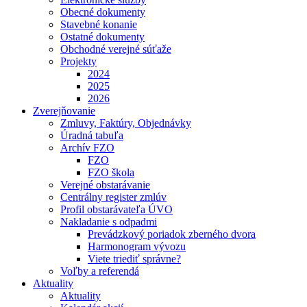
Obecné dokumenty
Stavebné konanie
Ostatné dokumenty
Obchodné verejné súťaže
Projekty
2024
2025
2026
Zverejňovanie
Zmluvy, Faktúry, Objednávky
Úradná tabuľa
Archív FZO
FZO
FZO škola
Verejné obstarávanie
Centrálny register zmlúv
Profil obstarávateľa ÚVO
Nakladanie s odpadmi
Prevádzkový poriadok zberného dvora
Harmonogram vývozu
Viete triediť správne?
Voľby a referendá
Aktuality
Aktuality