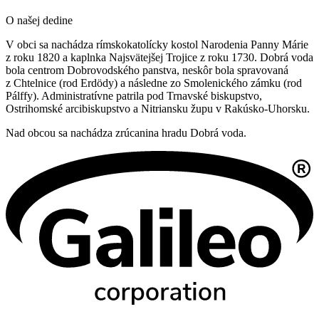
O našej dedine
V obci sa nachádza rímskokatolícky kostol Narodenia Panny Márie
z roku 1820 a kaplnka Najsvätejšej Trojice z roku 1730. Dobrá voda
bola centrom Dobrovodského panstva, neskôr bola spravovaná
z Chtelnice (rod Erdödy) a následne zo Smolenického zámku (rod
Pálffy). Administratívne patrila pod Trnavské biskupstvo,
Ostrihomské arcibiskupstvo a Nitriansku župu v Rakúsko-Uhorsku.
Nad obcou sa nachádza zrúcanina hradu Dobrá voda.